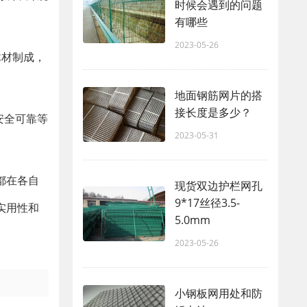
时候会遇到的问题
有哪些
2023-05-26
木材制成，
地面钢筋网片的搭
接长度是多少？
安全可靠等
2023-05-31
都在各自
现货双边护栏网孔
9*17丝径3.5-
实用性和
5.0mm
2023-05-26
小钢板网用处和防