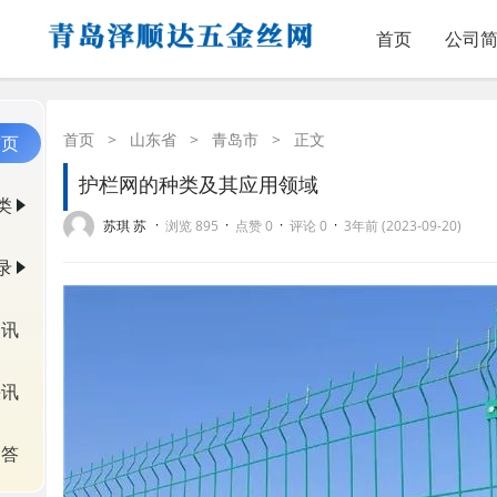
首页
公司
首页
>
山东省
>
青岛市
>
正文
首页
护栏网的种类及其应用领域
类
·
·
·
·
苏琪 苏
浏览 895
点赞 0
评论 0
3年前 (2023-09-20)
录
资讯
快讯
问答