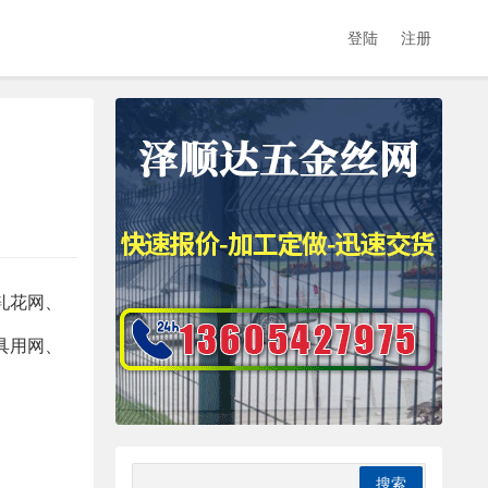
登陆
注册
轧花网、
具用网、