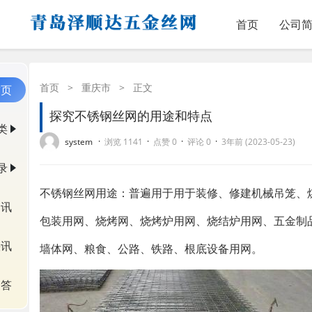
首页
公司
首页
>
重庆市
>
正文
首页
探究不锈钢丝网的用途和特点
类
·
·
·
·
system
浏览 1141
点赞 0
评论 0
3年前 (2023-05-23)
录
不锈钢丝网用途：普遍用于用于装修、修建机械吊笼、
资讯
包装用网、烧烤网、烧烤炉用网、烧结炉用网、五金制
快讯
墙体网、粮食、公路、铁路、根底设备用网。
问答