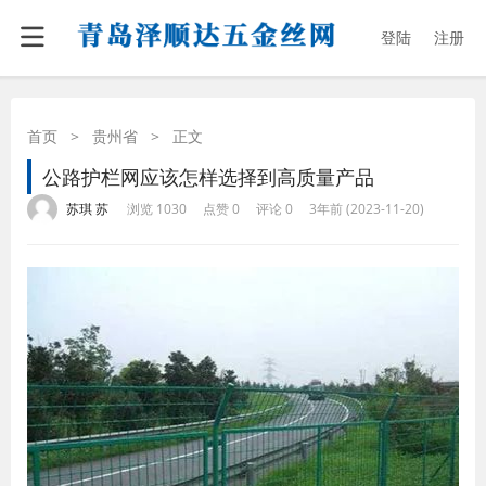
登陆
注册
首页
>
贵州省
>
正文
公路护栏网应该怎样选择到高质量产品
·
·
·
·
苏琪 苏
浏览 1030
点赞 0
评论 0
3年前 (2023-11-20)