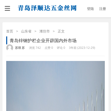
登陆
注册
首页
>
山东省
>
潍坊市
>
正文
青岛锌钢护栏企业开辟国内外市场
·
·
·
·
苏琪 苏
浏览 742
点赞 0
评论 0
3年前 (2023-12-29)