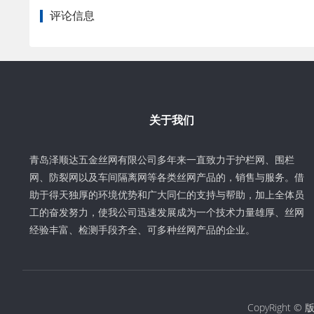
评论信息
关于我们
青岛泽顺达五金丝网有限公司多年来一直致力于护栏网、围栏
网、防裂网以及车间隔离网等各类丝网产品的，销售与服务。借
助于得天独厚的环境优势和广大同仁的支持与帮助，加上全体员
工的奋发努力，使我公司迅速发展成为一个技术力量雄厚、丝网
经验丰富、检测手段齐全、可多种丝网产品的企业。
CopyRigh