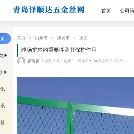
首页
公司
首页
>
山东省
>
潍坊市
>
正文
首页
球场护栏的重要性及其保护作用
类
·
·
·
·
苏琪 苏
浏览 816
点赞 0
评论 0
3年前 (2023-12-29)
录
资讯
快讯
问答