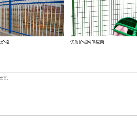
发价格
优质护栏网供应商