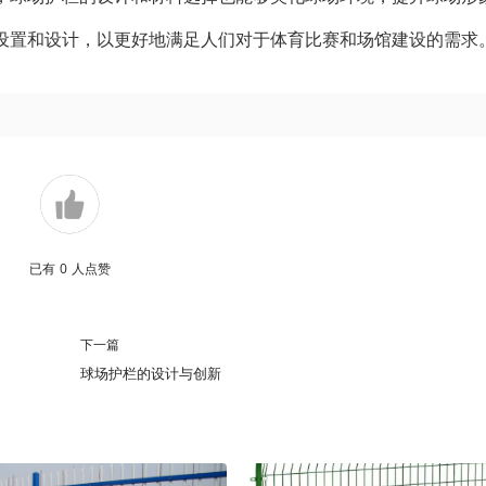
设置和设计，以更好地满足人们对于体育比赛和场馆建设的需求
已有
0
人点赞
下一篇
球场护栏的设计与创新