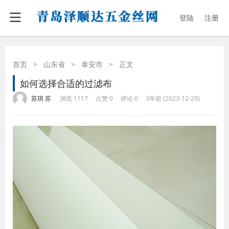
登陆
注册
首页
>
山东省
>
泰安市
>
正文
如何选择合适的过滤布
·
·
·
·
苏琪 苏
浏览 1117
点赞 0
评论 0
3年前 (2023-12-29)