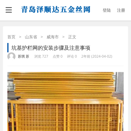
登陆
注册
首页
>
山东省
>
威海市
>
正文
坑基护栏网的安装步骤及注意事项
·
·
·
·
苏琪 苏
浏览 727
点赞 0
评论 0
2年前 (2024-04-02)