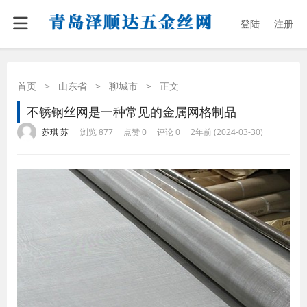
登陆
注册
首页
>
山东省
>
聊城市
>
正文
不锈钢丝网是一种常见的金属网格制品
·
·
·
·
苏琪 苏
浏览 877
点赞 0
评论 0
2年前 (2024-03-30)