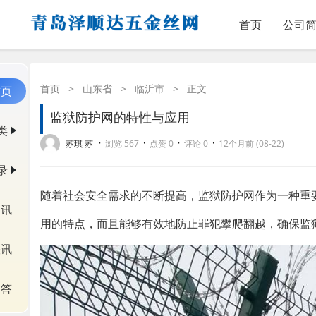
首页
公司
首页
>
山东省
>
临沂市
>
正文
首页
监狱防护网的特性与应用
类
·
·
·
·
苏琪 苏
浏览 567
点赞 0
评论 0
12个月前 (08-22)
录
随着社会安全需求的不断提高，监狱防护网作为一种重
资讯
用的特点，而且能够有效地防止罪犯攀爬翻越，确保监
快讯
问答