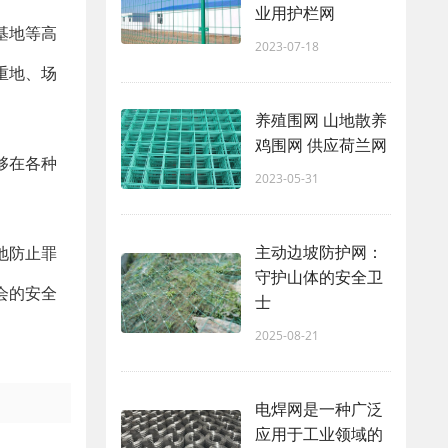
业用护栏网
基地等高
2023-07-18
重地、场
养殖围网 山地散养
鸡围网 供应荷兰网
够在各种
2023-05-31
主动边坡防护网：
地防止罪
守护山体的安全卫
会的安全
士
2025-08-21
电焊网是一种广泛
应用于工业领域的