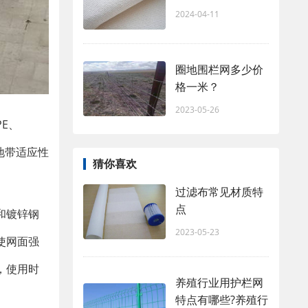
2024-04-11
圈地围栏网多少价
格一米？
2023-05-26
E、
地带适应性
猜你喜欢
过滤布常见材质特
点
和镀锌钢
2023-05-23
使网面强
，使用时
养殖行业用护栏网
特点有哪些?养殖行