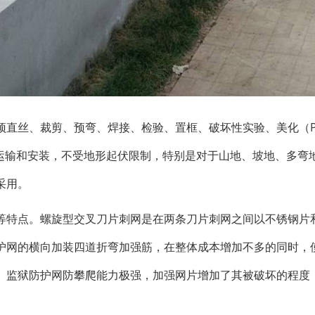
预直丝、裁剪、预弯、焊接、检验、置框、破坏性实验、美化（P
于运输和安装，不受地形起伏限制，特别是对于山地、坡地、多弯
采用。
等特点。螺旋型交叉刀片刺网是在两条刀片刺网之间以不锈钢片
护网的横向加装四道折弯加强筋，在整体成本增加不多的同时，
。监狱防护网防攀爬能力极强，加强网片增加了其被破坏的程度