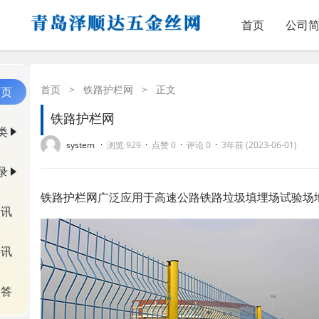
首页
公司
首页
>
铁路护栏网
>
正文
首页
铁路护栏网
类
·
·
·
·
system
浏览 929
点赞 0
评论 0
3年前 (2023-06-01)
录
铁路护栏网
广泛应用于高速公路铁路垃圾填埋场试验场地
资讯
快讯
问答