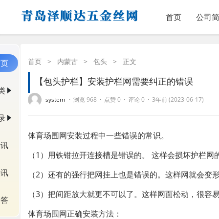
首页
公司
首页
>
内蒙古
>
包头
>
正文
首页
【包头护栏】安装护栏网需要纠正的错误
类
·
·
·
·
system
浏览 968
点赞 0
评论 0
3年前 (2023-06-17)
录
体育场围网安装过程中一些错误的常识。
资讯
（1）用铁钳拉开连接槽是错误的。 这样会损坏护栏网
快讯
（2）还有的强行把网挂上也是错误的。这样网就会变
（3）把间距放大就更不可以了。这样网面松动，很容
问答
体育场围网正确安装方法：