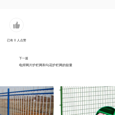
已有
0
人点赞
下一篇
电焊网片护栏网和勾花护栏网的较量