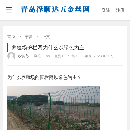
登陆
注册
首页
>
宁夏
>
正文
养殖场护栏网为什么以绿色为主
·
·
·
·
苏琪 苏
浏览 1168
点赞 0
评论 0
3年前 (2023-07-07)
为什么养殖场的围栏网以绿色为主？