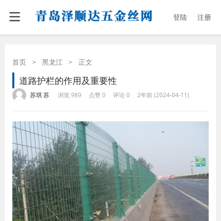
登陆
注册
首页
>
黑龙江
>
正文
道路护栏的作用及重要性
·
·
·
·
苏琪 苏
浏览 989
点赞 0
评论 0
2年前 (2024-04-11)