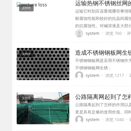
运输热钢不锈钢丝网
滨州市
运输它时刻应该重视哪些事情呢
耐腐蚀性能和较好的抗晶间腐蚀
的抗腐蚀性。对碱溶液及大部
·
·
system
浏览 760
评
造成不锈钢钢板网生
滨州市
不锈钢钢板网是采用不锈钢作
不锈钢钢板网生锈：
·
·
system
浏览 1217
公路隔离网起到了怎
滨州市
公路隔离起到了怎样的作用以
更是具有足够的使用价值。同
·
·
system
浏览 1040