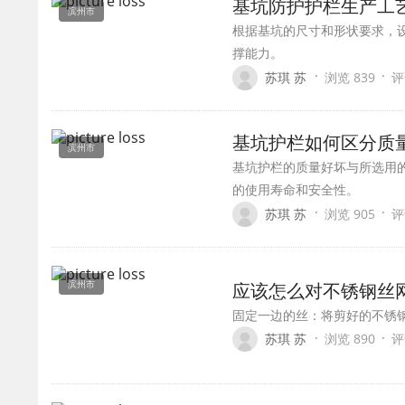
基坑防护护栏生产工
滨州市
根据基坑的尺寸和形状要求，
撑能力。
·
·
苏琪 苏
浏览 839
评
基坑护栏如何区分质
滨州市
基坑护栏的质量好坏与所选用
的使用寿命和安全性。
·
·
苏琪 苏
浏览 905
评
滨州市
应该怎么对不锈钢丝
固定一边的丝：将剪好的不锈
·
·
苏琪 苏
浏览 890
评