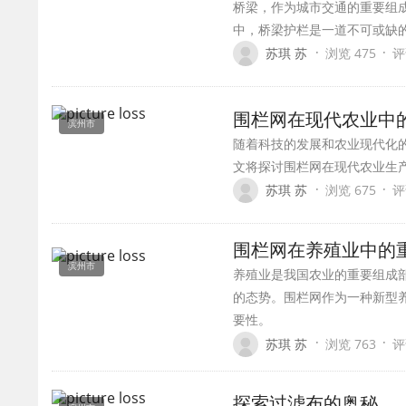
桥梁，作为城市交通的重要组
中，桥梁护栏是一道不可或缺
·
·
苏琪 苏
浏览 475
评
围栏网在现代农业中
滨州市
随着科技的发展和农业现代化
文将探讨围栏网在现代农业生
·
·
苏琪 苏
浏览 675
评
围栏网在养殖业中的
滨州市
养殖业是我国农业的重要组成
的态势。围栏网作为一种新型
要性。
·
·
苏琪 苏
浏览 763
评
探索过滤布的奥秘