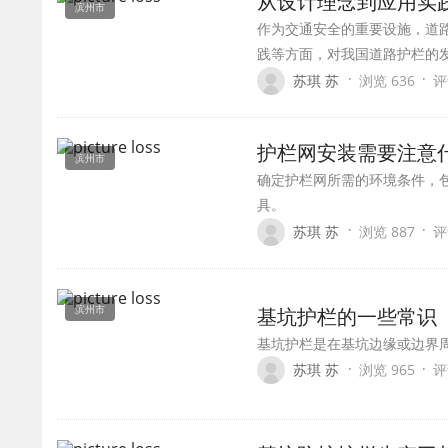
从设计理念到应用实
滨州市
作为交通安全的重要设施，道
践等方面，对我国道路护栏的
·
·
苏琪 苏
浏览 636
评
护栏网安装需要注意
滨州市
确定护栏网所需的环境条件，
具。
·
·
苏琪 苏
浏览 887
评
滨州市
基坑护栏的一些常识
基坑护栏是在基坑边缘或边界
·
·
苏琪 苏
浏览 965
评