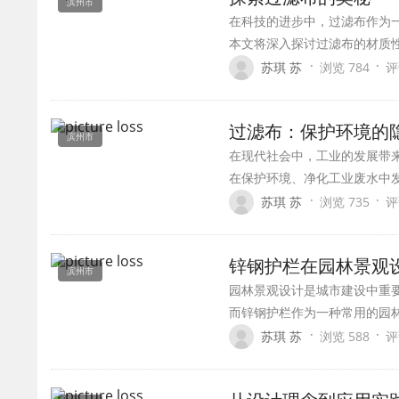
滨州市
在科技的进步中，过滤布作为
本文将深入探讨过滤布的材质
·
·
苏琪 苏
浏览 784
评
过滤布：保护环境的
滨州市
在现代社会中，工业的发展带
在保护环境、净化工业废水中
·
·
苏琪 苏
浏览 735
评
锌钢护栏在园林景观
滨州市
园林景观设计是城市建设中重
而锌钢护栏作为一种常用的园
·
·
苏琪 苏
浏览 588
评