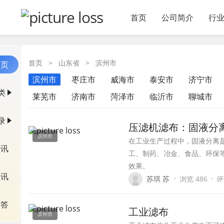
首页
公司简介
行
首页
>
山东省
>
滨州市
首页
滨州市
枣庄市
威海市
泰安市
济宁市
类
莱芜市
济南市
菏泽市
临沂市
聊城市
录
压滤机滤布：固液分
滨州市
在工业生产过程中，固液分离
资讯
工、制药、冶金、食品、环保
效果。
快讯
·
·
苏琪 苏
浏览 486
评
问答
工业滤布
滨州市