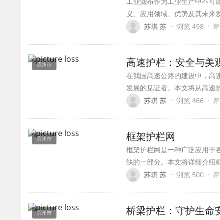
工业滤布作为工业生产中不可
义、应用领域、优势及其未来
·
·
苏琪 苏
浏览 498
评
高速护栏：安全与美
滨州市
在我国高速公路的建设中，高
发展的见证者。本文将从高速
·
·
苏琪 苏
浏览 466
评
框架护栏网
滨州市
框架护栏网是一种广泛应用于
缺的一部分。本文将详细介绍
·
·
苏琪 苏
浏览 500
评
桥梁护栏：守护生命
滨州市