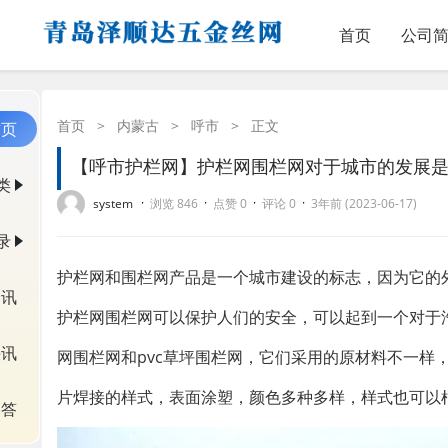
首页
公司
首页
>
内蒙古
>
呼市
>
正文
首页
【呼市护栏网】护栏网围栏网对于城市的发展
类
·
·
·
·
system
浏览 846
点赞 0
评论 0
3年前 (2023-06-17)
录
护栏网和围栏网产品是一个城市建设的标志，因为它的
资讯
护栏网围栏网可以保护人们的安全，可以起到一个对于
快讯
网围栏网和pvc草坪围栏网，它们采用的原材料不一样
片焊接的样式，表面涂塑，颜色多种多样，样式也可以
问答