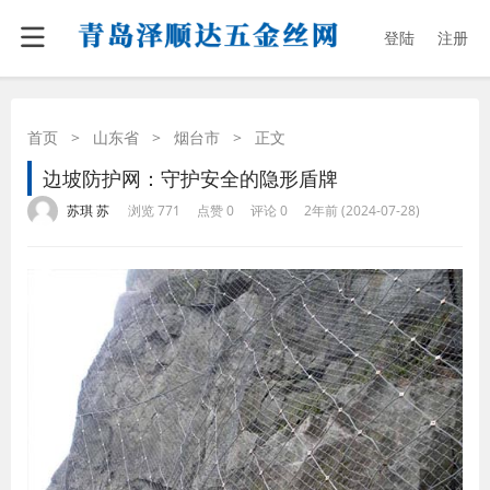
登陆
注册
首页
>
山东省
>
烟台市
>
正文
边坡防护网：守护安全的隐形盾牌
·
·
·
·
苏琪 苏
浏览 771
点赞 0
评论 0
2年前 (2024-07-28)