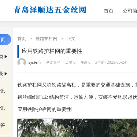
首页
公司
首页
>
铁路护栏网
>
正文
首页
应用铁路护栏网的重要性
类
·
·
·
·
system
浏览 974
点赞 0
评论 0
3年前 (2023-05-24)
录
铁路护栏网又称铁路隔离栏，是重要的交通基础设施，
资讯
钢丝编织而成; 结构简洁，运输方便，安装不受地形起
快讯
应用铁路护栏网的重要性!
问答