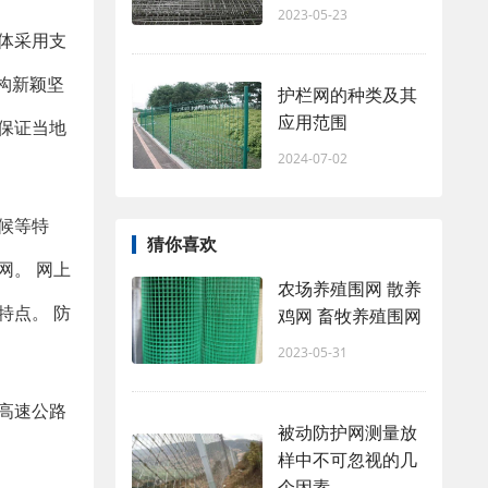
2023-05-23
体采用支
结构新颖坚
护栏网的种类及其
应用范围
保证当地
2024-07-02
候等特
猜你喜欢
网。 网上
农场养殖围网 散养
特点。 防
鸡网 畜牧养殖围网
2023-05-31
高速公路
被动防护网测量放
样中不可忽视的几
个因素