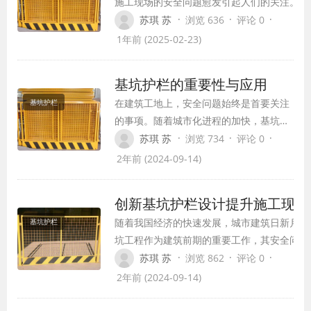
施工现场的安全问题愈发引起人们的关注。坑
基护栏作为重要的防护设施，其安全性能和环
·
·
·
苏琪 苏
浏览 636
评论 0
保意义不容忽视。本文将从坑基护栏的安全性
1年前 (2025-02-23)
能、环保意义以及发展趋势等方面进行探讨。
基坑护栏的重要性与应用
在建筑工地上，安全问题始终是首要关注
基坑护栏
的事项。随着城市化进程的加快，基坑工
程作为建筑项目的重要组成部分，其安全
·
·
·
苏琪 苏
浏览 734
评论 0
防护措施显得尤为关键。基坑护栏作为基
2年前 (2024-09-14)
坑安全防护的主要设施之一，对于防止意
外事故的发生起着决定性的作用。本文将
创新基坑护栏设计提升施工现场
探讨基坑护栏的重要性以及其在实际工程
随着我国经济的快速发展，城市建筑日新月异
基坑护栏
中的应用。
坑工程作为建筑前期的重要工作，其安全问题
凸显。基坑护栏作为基坑工程安全防护的关键
·
·
·
苏琪 苏
浏览 862
评论 0
部分，其设计创新对于提升施工现场的安全具
2年前 (2024-09-14)
要意义。本文将分析基坑护栏设计的创新趋势
在施工现场的应用。