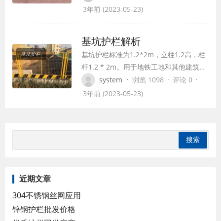
护，基坑防护护栏临时围在坑边，方便更
3年前 (2023-05-23)
好的施工。 通常基坑的护栏是红白黄黑相
间的，这样可以使名字清晰，更好的起到
基坑护栏解析
提示隔离的标志作用。基坑防护护栏的样
基坑护栏标准为1.2*2m，立柱1.2高，栏
基坑护栏
式分为喷塑焊接网框，另一种网为钢丝
杆1.2 * 2m。用于地铁工地和其他建筑工
网。 这两种风格…
地的边界防护。 基坑护栏的主要用途有:
·
·
·
system
浏览 1098
评论 0
1.防止人员不慎掉入基坑，可以在基坑护
3年前 (2023-05-23)
栏上方的踢脚板涂上黑黄或白红相间的油
漆，对周围行人或车辆起到警示作用。 2.
防止杂物掉入基坑，因为基坑的护栏网网
眼较小，可以防止部分杂…
近期文章
304不锈钢丝网应用
锌钢护栏批发价格