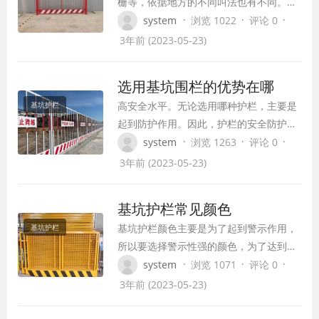
栅等，依据地方的不同叫法也有不同。咱
们都知道修建施工首要要把地基打好，施
·
·
·
system
浏览 1022
评论 0
工时会挖地基基坑，基坑挖好后需要把基
3年前 (2023-05-23)
坑防护起来，这样是为了避免人员和杂物
坠楼避免发生意外。所以咱们一般叫做基
选用基坑围栏的优势在哪
坑护栏。 基坑护栏是给基坑做安全防护用
高安全水平。无论选用哪种护栏，主要是
基坑护栏
的，也能够叫做临边防护栏，修建施工安
起到防护作用。因此，护栏的安全防护性
全围栏等。…
要求较高。在基坑围栏生产过程中，生产
·
·
·
system
浏览 1263
评论 0
厂家选用的原材料为高强度锌合金。再加
3年前 (2023-05-23)
上特殊处理工艺。这种护栏在实际应用过
程中耐用，因为其整体强度高。 无需维
基坑护栏常见颜色
护。很多时候，为了延长护栏的使用寿
基坑护栏颜色主要是为了起到警示作用，
基坑护栏
命，需要定期维护。如果使用基坑护栏，
所以要选择警示性强的颜色，为了达到美
基本上不需要任…
观的作用，又进行了颜色搭配，一般基坑
·
·
·
system
浏览 1071
评论 0
护栏的颜色都是由两种颜色搭配组成，现
3年前 (2023-05-23)
在常见的搭配色是黄色和黑色、白色和红
色。如果还有不同的颜色，那也只是喷字