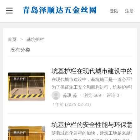
登陆
注册
首页
>
基坑护栏
没有分类
坑基护栏在现代城市建设中的重
在现代城市建设中，基坑施工是一道必不可少
基坑护栏
为了保证施工安全和顺利进行，坑基护栏作为
的防护设施，发挥着举足轻重的作用。本文将
·
·
·
苏琪 苏
浏览 669
评论 0
栏的定义、作用以及应用范围等方面展开论述
1年前 (2025-02-23)
高人们对坑基护栏的认识。
坑基护栏的安全性能与环保意义
随着城市化进程的加快，建筑工地越来越多，
基坑护栏