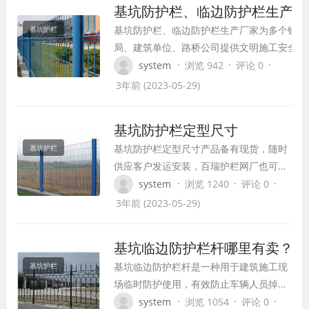
基坑防护栏、临边防护栏生产厂
基坑防护栏、临边防护栏生产厂家为多个铁路
基坑护栏
局、建筑单位、路桥公司提供文明施工安全保
的临时防护栏、泥浆池围栏网、安全网围栏等
·
·
·
system
浏览 942
评论 0
属栏片，基坑防护栏、临边防护栏生产厂家报
3年前 (2023-05-29)
合理、交货速度快，不会拖延工期，请广大采
商放心下单！
基坑防护栏定型尺寸
基坑防护栏定型尺寸产品备有现货，随时
基坑护栏
供应客户发运安装，百瑞护栏网厂也可根
据客户要求定制其他尺寸临时防护栏、泥
·
·
·
system
浏览 1240
评论 0
浆池防护栏、临时电梯门等工程围网，产
3年前 (2023-05-29)
品质量有保障，抗冲击能力检验合格，与
多个项目部建立了长期供货关系。
基坑临边防护栏杆哪里有卖？
基坑临边防护栏杆是一种用于建筑施工现
基坑护栏
场临时防护使用，有效防止车辆人员掉入
基坑，但同时我们要做好基坑护栏的防护
·
·
·
system
浏览 1054
评论 0