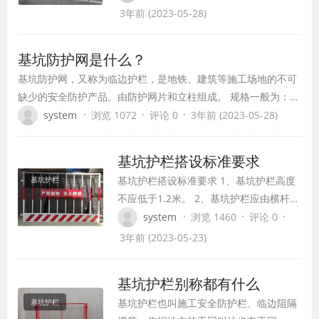
措施：
3年前 (2023-05-28)
基坑防护网是什么？
基坑防护网，又称为临边护栏，是地铁、建筑等施工场地的不可
缺少的安全防护产品。由防护网片和立柱组成。 规格一般为：
1.2x2m，立柱1.2m高带底盘，每个底盘设4个螺栓孔、顶部封
·
·
·
system
浏览 1072
评论 0
3年前 (2023-05-28)
闭，与地面用Φ14膨胀螺栓固定。
基坑护栏搭设标准要求
基坑护栏搭设标准要求 1、基坑护栏高度
基坑护栏
不应低于1.2米。 2、基坑护栏应由横杆及
立柱组成，横杆应设置2-3道，下杆离地
·
·
·
system
浏览 1460
评论 0
面高度为0.3米-0.6米，上杆离地高度为
3年前 (2023-05-23)
1.2米-1.5米，立杆间距不宜大于2米，立
杆离坡边距离大于0.5米。 3、基坑护栏应
基坑护栏​别称都有什么
加挂密目安全网和挡脚板，安全网应自上
基坑护栏也叫施工安全防护栏、临边阻隔
基坑护栏
而下封闭设置，挡脚…