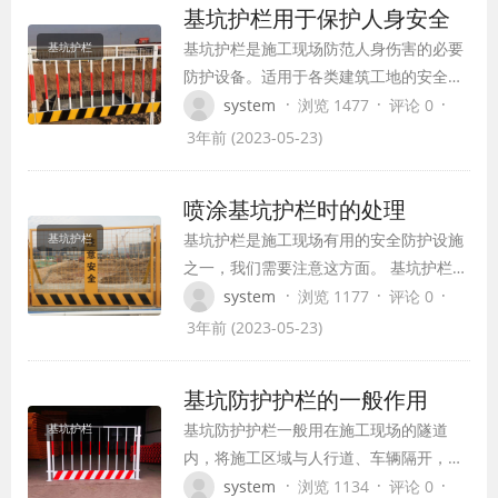
基坑护栏用于保护人身安全
或者标志的颜色，并不会变动这两种主
基坑护栏是施工现场防范人身伤害的必要
基坑护栏
色。 对于这两种颜色，也是有主次之分
防护设备。适用于各类建筑工地的安全防
的，当其中一种…
护。醒目的颜色符号可以提前告诉工人危
·
·
·
system
浏览 1477
评论 0
险区域要注意安全，是所有建筑工地不可
3年前 (2023-05-23)
或缺的建筑网。基坑护栏是根据国家规定
施工现场必备的一种设备，对防止车辆人
喷涂基坑护栏时的处理
员掉入基坑是有用的。 基坑护栏规格：1.
基坑护栏是施工现场有用的安全防护设施
基坑护栏
开挖深度超过2m以上的基坑周边需设置
之一，我们需要注意这方面。 基坑护栏的
防护栏杆…
质量和功能将直接影响产品的质量，而涂
·
·
·
system
浏览 1177
评论 0
装是重要的工艺过程，可以保持基坑护栏
3年前 (2023-05-23)
的美观。 在喷涂基坑护栏的过程中，需要
专业人员来做。要想把喷涂做好，还需要
基坑防护护栏的一般作用
在喷涂前做一些处理。 喷涂前的简单处
基坑防护护栏一般用在施工现场的隧道
基坑护栏
理，比如有的基坑护栏表面氧化，就要清
内，将施工区域与人行道、车辆隔开，起
理打磨。…
到安全警示的作用。作为隧道周边的维
·
·
·
system
浏览 1134
评论 0