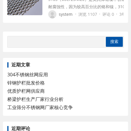
耐腐蚀性，因为较高百分比的铬和镍，310S
度，在高温下能持续作业，具有良好的耐高温性
·
·
·
system
浏览 1107
评论 0
3年前 (
铬镍不锈钢具有很好的抗氧化性、耐腐蚀性，
铬和镍，310S拥有好得多蠕变强度，在高温
近期文章
304不锈钢丝网应用
锌钢护栏批发价格
优质护栏网供应商
桥梁护栏生产厂家行业分析
工业筛分不锈钢网厂家核心竞争
近期评论