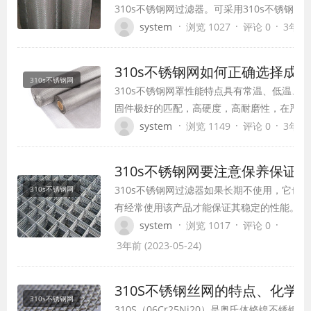
310s不锈钢网过滤器。可采用310s不锈钢
气或各种液体物质接触。310s不锈钢网过滤
·
·
·
system
浏览 1027
评论 0
3年前 (
抗空气、蒸汽、水等弱腐蚀性介质和酸、碱、
310s不锈钢网六个不锈钢制品的特点,过滤效
310s不锈钢网如何正确选择成
作的过程中选…
310s不锈钢网
310s不锈钢网罩性能特点具有常温、低温、
固件极好的匹配，高硬度，高耐磨性，在严重
耐腐蚀性能，无磁性不锈钢丝网及显著的冷成
·
·
·
system
浏览 1149
评论 0
3年前 (
号。 显然，在各种使用条件下，总是有可能
的钢。因此，不锈钢丝网已广泛应用于化工、
310s不锈钢网要注意保养保证
310s不锈钢网过滤器如果长期不使用，它也
310s不锈钢网
有经常使用该产品才能保证其稳定的性能。所以
钢网过滤器在长时间不用的时候，一定要注意
·
·
·
system
浏览 1017
评论 0
不锈钢过滤网没有使用很长一段时间,我们必
3年前 (2023-05-24)
面的不锈钢过滤器清洁、清洗和干燥过程,当
完成后把产品放在一个干净的塑料袋密封…
310S不锈钢丝网的特点、化学
310s不锈钢网
310S（06Cr25Ni20）是奥氏体铬镍不锈