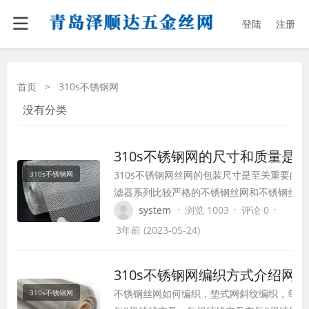
登陆
注册
首页
>
310s不锈钢网
没有分类
310s不锈钢网的尺寸和质量是
310s不锈钢网丝网的包装尺寸是至关重要的
310s不锈钢网
滤器系列比较严格的不锈钢丝网和不锈钢丝网
时候客户都是给出详细的图纸尺寸，直径和高
·
·
·
system
浏览 1003
评论 0
上给出一定的误差值，但是大部分时间的误差
3年前 (2023-05-24)
那么准确，是什么原因使得不锈钢过滤器容易
310s不锈钢网通常是由靶材来完成的，在生
310s不锈钢网编织方式介绍网
滤…
不锈钢丝网如何编织，垫式网斜纹编织，每根
310s不锈钢网