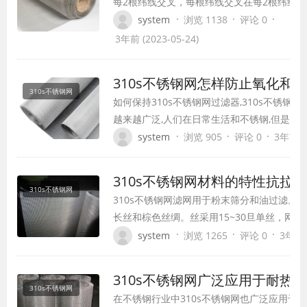
每2根纬线交叉，每根纬线交叉在每2根纬线
法。经纱和纬纱的丝径不同，目数也不同，特
·
·
·
system
浏览 1138
评论 0
密，纬纱粗细。长度方向为经纱，宽度方向为
3年前 (2023-05-24)
又分为毡式平织网和毡式斜纹网。 这种编织
纹荷兰编织，有两种纬线，可以与经线紧密折
310s不锈钢网怎样防止氧化和
310s不锈钢网
如何保持310s不锈钢网过滤器,310s不锈钢
越来越广泛,人们在日常生活和不锈钢,但是很
锈钢,不锈钢保护和维护知之甚少。 许多人认
·
·
·
system
浏览 905
评论 0
3年前 (2
实不锈钢的耐腐蚀性能突出。原因是外表构成
发生在自然界作为一个更稳定的氧化物。 虽
310s不锈钢网材料的特性抗拉
310s不锈钢网
310s不锈钢网滤网用于粉末筛分和油过滤。
长丝和棕色丝绸。丝采用15~30旦单丝，网
织物织造可采用全捻纱、方扁纱和条纹纱。 规格
·
·
·
system
浏览 1265
评论 0
3年前 (
孔/cm。它主要用于印刷丝印、集成电路印刷
管荧光粉和胶带粉等细颗粒。棕网以粗尼龙棕
310s不锈钢网广泛应用于耐热
0.55…
310s不锈钢网
在不锈钢行业中310s不锈钢网也广泛应用于