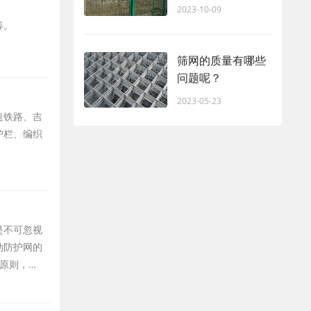
2023-10-09
等。
筛网的质量有哪些
问题呢？
2023-05-23
速铁路、吉
护栏、编织
是不可忽视
动防护网的
原则，…