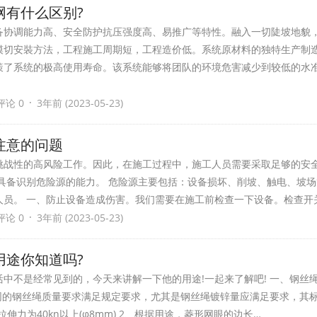
网有什么区别?
备协调能力高、安全防护抗压强度高、易推广等特性。融入一切陡坡地貌
模切安裝方法，工程施工周期短，工程造价低。系统原材料的独特生产制
策了系统的极高使用寿命。该系统能够将团队的环境危害减少到较低的水
·
评论 0
3年前 (2023-05-23)
注意的问题
挑战性的高风险工作。因此，在施工过程中，施工人员需要采取足够的安
具备识别危险源的能力。 危险源主要包括：设备损坏、削坡、触电、坡
人员。 一、防止设备造成伤害。我们需要在施工前检查一下设备。检查开
·
评论 0
3年前 (2023-05-23)
用途你知道吗?
中不是经常见到的，今天来讲解一下他的用途!一起来了解吧! 一、钢丝
护网的钢丝绳质量要求满足规定要求，尤其是钢丝绳镀锌量应满足要求，其
拉伸力为40kn以上(φ8mm) 2、根据用途，菱形网眼的边长…