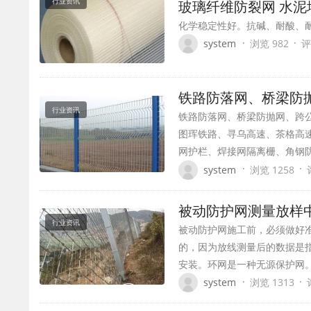
行业资讯
玻璃纤维防裂网 水泥
化学稳定性好。抗碱、耐酸、
·
·
system
浏览 982
评
铁路防落网、桥梁防
行业资讯
铁路防落网、桥梁防抛网、跨
图珲铁路、寻乌高速、茶格高
网护栏、焊接网隔离栅、角钢
·
·
system
浏览 1258
被动防护网测量放
行业资讯
被动防护网施工前，必须做好
的，因为放线测量后的数据是
安装。环网是一种无源保护网。
·
·
system
浏览 1313