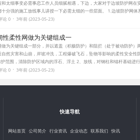
程和太细事变必需事恋工作人员细腻相遇，下边，大家对于边坡防护网在
十分强的施工放线事儿讲授一下必需太细的一些层面。 1.边坡防护网体
·
评论 0
3年前 (2023-05-23)
韧性柔性网做为关键组成一
网做为关键组成一部分，并以遮盖（积极防护）和阻拦（处于被动防护）
质自然灾害和山崩，岸坡冲洗，工程爆破飞石，坠物等影响的柔性安全性
防护范围，清除防护区域内的浮石、浮土 2、放线，对钢柱和锚杆基础进行
·
评论 0
3年前 (2023-05-23)
快速导航
网站首页
公司简介
行业资讯
企业动态
联系我们
快讯