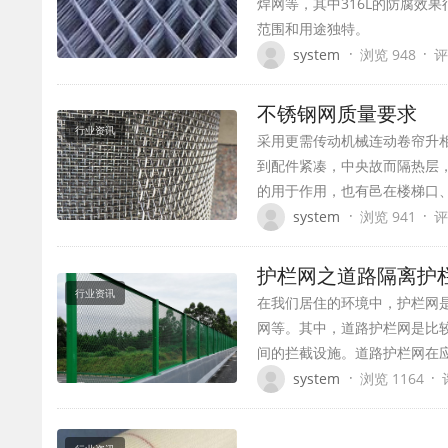
焊网等，其中316L的防腐效
范围和用途独特。
·
·
system
浏览 948
评
不锈钢网质量要求
行业资讯
采用更需传动机械连动卷帘升
到配件紧凑，中央故而隔热层
的用于作用，也有邑在楼梯口
·
·
system
浏览 941
评
护栏网之道路隔离护
行业资讯
在我们居住的环境中，护栏网
网等。其中，道路护栏网是比
间的拦截设施。道路护栏网在
·
·
system
浏览 1164