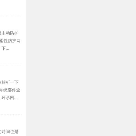
极主动防护
，柔性防护网
，下…
体解析一下
系统部件全
。环形网…
的時间也是