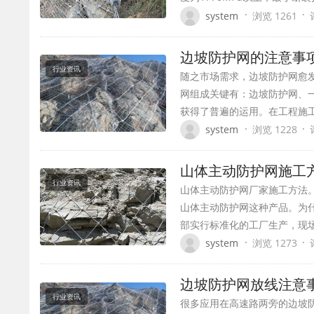
·
·
system
浏览 1261
边坡防护网的注意
行业资讯
随之市场需求，边坡防护网愈
网组成关键有：边坡防护网、一
获得了普遍的运用。在工程施
·
·
system
浏览 1228
山体主动防护网施工
行业资讯
山体主动防护网厂家施工方法
山体主动防护网这种产品。为
部实行标准化的工厂生产，现
·
·
system
浏览 1273
边坡防护网放线注意
行业资讯
很多应用在高速路两旁的边坡