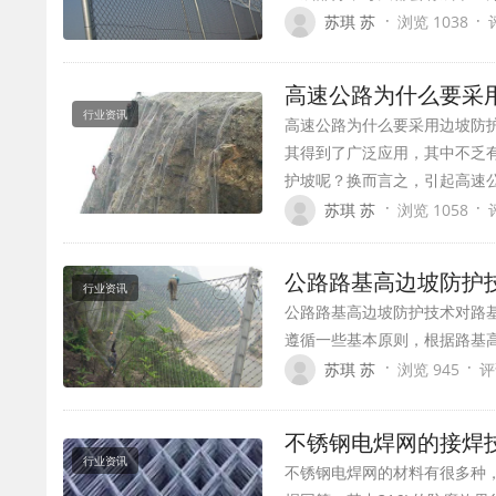
·
·
苏琪 苏
浏览 1038
高速公路为什么要采
行业资讯
高速公路为什么要采用边坡防
其得到了广泛应用，其中不乏
护坡呢？换而言之，引起高速
·
·
苏琪 苏
浏览 1058
公路路基高边坡防护
行业资讯
公路路基高边坡防护技术对路
遵循一些基本原则，根据路基
·
·
苏琪 苏
浏览 945
评
不锈钢电焊网的接焊
行业资讯
不锈钢电焊网的材料有很多种，按