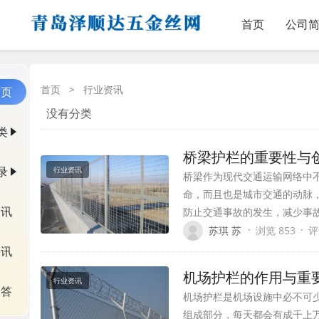
首页
公司
首页
>
行业资讯
首页
没有分类
类
桥梁护栏的重要性与
录
行业资讯
桥梁作为现代交通运输网络中
命，而且也是城市交通的动脉
资讯
防止交通事故的发生，减少事
·
·
苏琪 苏
浏览 853
评
快讯
机场护栏的作用与重
行业资讯
问答
机场护栏是机场设施中必不可
组成部分，每天都会有成千上