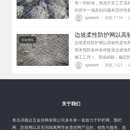
有一些标准，焦虑不安工艺流
的其中一项原则问题和历经性都
·
·
system
浏览 1194
边坡柔性防护网以高
行业资讯
边坡柔性防护网以高韧性柔性
类来预防各种各样陡坡边坡地
施工工序 1、现场踏勘，确定
·
·
system
浏览 1321
关于我们
青岛泽顺达五金丝网有限公司多年来一直致力于护栏网、围栏
网、防裂网以及车间隔离网等各类丝网产品的，销售与服务。借