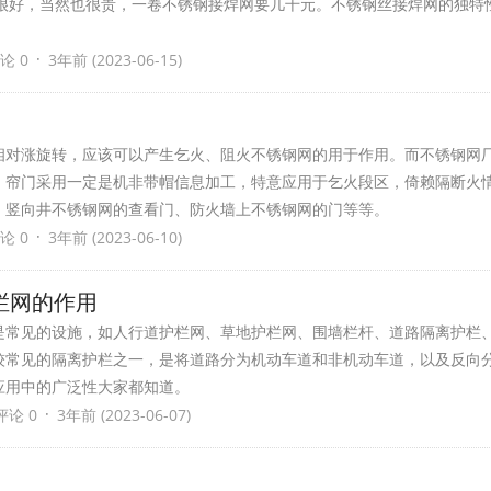
果很好，当然也很贵，一卷不锈钢接焊网要几千元。不锈钢丝接焊网的独特
·
论 0
3年前 (2023-06-15)
相对涨旋转，应该可以产生乞火、阻火不锈钢网的用于作用。而不锈钢网
，帘门采用一定是机非带帽信息加工，特意应用于乞火段区，倚赖隔断火
、竖向井不锈钢网的查看门、防火墙上不锈钢网的门等等。
·
论 0
3年前 (2023-06-10)
栏网的作用
是常见的设施，如人行道护栏网、草地护栏网、围墙栏杆、道路隔离护栏
较常见的隔离护栏之一，是将道路分为机动车道和非机动车道，以及反向
应用中的广泛性大家都知道。
·
评论 0
3年前 (2023-06-07)