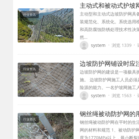
主动式和被动式护坡
主动型和主动式边坡防护网具
行业资讯
装规范化、系统化。系统选用
和高防腐蚀防锈处理技术性决
然…
·
·
system
浏览 1339
边坡防护网铺设时应
行业资讯
边坡防护网的建设是一项极具
施。 边坡防护网施工人员必须
险源的能力。一名护坡网施工
·
·
system
浏览 1563
钢丝绳被动防护网的
行业资讯
钢丝绳被动防护网在平时的生活
网的材料和规范 1、被动防
度为1770MPa以上，最小断裂