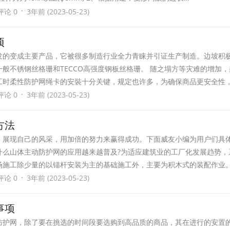
·
评论 0
3年前 (2023-05-23)
事项
发的变成主要产品，它被很多制造行业全力青睐并引证生产制造。边坡积
般不锈钢丝格珊和TECCO高强度钢板丝格珊。 随之塌方等灾难的增加
工时柔性防护网绳卡的安裝十分关键，规定也许多，为确保商品更安全性
·
评论 0
3年前 (2023-05-23)
方法
。展现自己的风采，用加倍的努力来赢得成功。下面威友小编为用户们具
什么山体主动防护网的应用越来越普及?为适应建筑业的工厂化发展趋势，
场施工除少量的以锚杆安装为主的基础施工外，主要为积木式的装配作业
·
评论 0
3年前 (2023-05-23)
事项
防护网，除了要在挑选的时间段要选购到高品质的商品，其在进行的安置