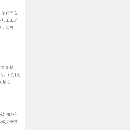
，使程序安
造加工工艺
准，其自
全防护措
场等。识别危
关是否…
绳被动防护
标称拉伸强