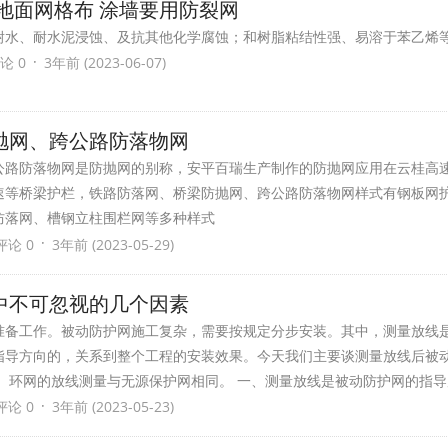
地面网格布 涂墙要用防裂网
耐水、耐水泥浸蚀、及抗其他化学腐蚀；和树脂粘结性强、易溶于苯乙烯
·
论 0
3年前 (2023-06-07)
抛网、跨公路防落物网
公路防落物网是防抛网的别称，安平百瑞生产制作的防抛网应用在云桂高
速等桥梁护栏，铁路防落网、桥梁防抛网、跨公路防落物网样式有钢板网
防落网、槽钢立柱围栏网等多种样式
·
评论 0
3年前 (2023-05-29)
样中不可忽视的几个因素
准备工作。被动防护网施工复杂，需要按规定分步安装。其中，测量放线
指导方向的，关系到整个工程的安装效果。今天我们主要谈测量放线后被
 环网的放线测量与无源保护网相同。 一、测量放线是被动防护网的指导
·
评论 0
3年前 (2023-05-23)