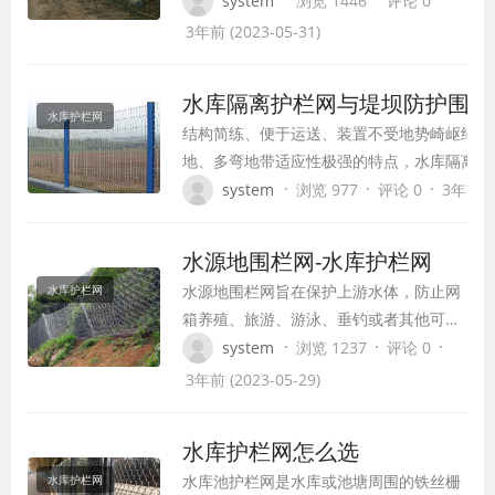
system
浏览 1446
评论 0
蓄水灌溉、供水、发电、养鱼等作用。有时天
3年前 (2023-05-31)
为水库（天然水库）。
水库隔离护栏网与堤坝防护围栏
水库护栏网
结构简练、便于运送、装置不受地势崎岖约束
地、多弯地带适应性极强的特点，水库隔离护
低，合适大面积选用。价格中等偏低，比一般护
·
·
·
system
浏览 977
评论 0
3年前 (2
是一般护栏网无法比拟的.合适大面积选用。
水源地围栏网-水库护栏网
水源地围栏网旨在保护上游水体，防止网
水库护栏网
箱养殖、旅游、游泳、垂钓或者其他可能
污染饮用水水体的活动，水源地围栏网从
·
·
·
system
浏览 1237
评论 0
长远意义上保护了饮用水水质，减少污
3年前 (2023-05-29)
染，是利国利民的善事。饮用水水源一级
保护区内禁止新建、改建、扩建与供水设
水库护栏网怎么选
施和保护水源无关的建设项目
水库池护栏网是水库或池塘周围的铁丝栅
水库护栏网