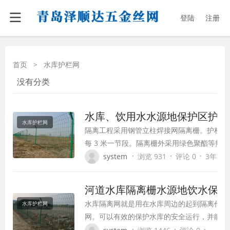
登陆
注册
首页
>
水库护栏网
没有分类
水库、饮用水水源地保护区护栏
水库护栏网
隔离工程采用钢管立柱焊接网隔离栅。护栏网总高
每 3 米一节段。隔离栅外采用绿色聚酯等热
离栅安装应保证焊接网隔离栅的平纵线相对美
·
·
·
system
浏览 931
评论 0
3年前 (2
离栅立柱采用钢管。边框、网面采用φ5.0 冷
型，基础采用现浇 C25混凝土。
河道水库隔离栅水源地饮水保护
水库隔离网就是用在水库周边的起到隔离作用
水库护栏网
网。可以有效的保护水库的安全运行，并能够
水库的水质不受到人为的破坏。水库建成后，
·
·
·