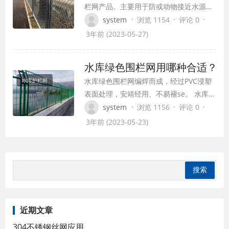
栏网产品。主要用于防或动物接近水源造
成的溺水事故和水源污染。从而保护水资
·
·
·
system
浏览 1154
评论 0
源免受污染。水库或池塘存在于各个村庄
3年前 (2023-05-27)
或城市，尤其是夏天游泳造成的事故。还
有一些溺水事故是冬天滑冰造成的。为了
水库绿色围栏网用哪种合适？
防止此类事故的发生，水库护栏发挥了非
水库绿色围栏网编焊而成，经过PVC浸塑
水库护栏网
常重要的作用，就像公路护栏一样
表面处理，安靖经用、不易褪se。 水库绿
色围栏网是产用冷拔低碳钢丝,PVC丝成的
·
·
·
system
浏览 1156
评论 0
隔绝护栏网产品，用联接附件与钢管支柱
3年前 (2023-05-23)
固定。有蓝,绿,黄等颜.编织及特征:拧编而
成美观. 水库绿色围栏网用途:用于水库,山
坡，圈地养殖，果园，铁路,高速公路的隔
绝和防护等。选用冷拔低碳…
近期文章
304不锈钢丝网应用