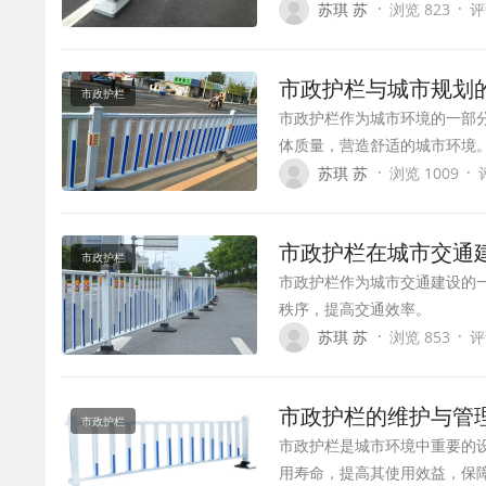
·
·
苏琪 苏
浏览 823
评
市政护栏与城市规划
市政护栏
市政护栏作为城市环境的一部
体质量，营造舒适的城市环境
·
·
苏琪 苏
浏览 1009
市政护栏在城市交通
市政护栏
市政护栏作为城市交通建设的
秩序，提高交通效率。
·
·
苏琪 苏
浏览 853
评
市政护栏的维护与管
市政护栏
市政护栏是城市环境中重要的
用寿命，提高其使用效益，保