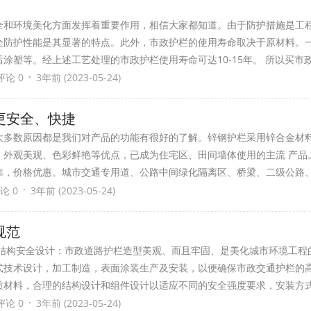
全和环境美化方面发挥着重要作用，相信大家都知道。由于防护措施是工
全防护性能是其显著的特点。此外，市政护栏的使用寿命取决于原材料。
涂塑等。经上述工艺处理的市政护栏使用寿命可达10-15年。 所以买市
·
评论 0
3年前 (2023-05-24)
更安全、快捷
大多数原因都是我们对产品的功能有很好的了解。锌钢护栏采用锌合金材
、外观美观、色彩鲜艳等优点，已成为住宅区、田间墙体使用的主流 产品
靠，价格优惠。城市交通专用道、公路中间绿化隔离区、桥梁、二级公路
·
论 0
3年前 (2023-05-24)
计规范
、结构安全设计：市政道路护栏造型美观、而且牢固、是美化城市环境工程
式技术设计，加工制造，表面涂装生产及安装，以便确保市政交通护栏的
质材料，合理的结构设计和组件设计以适应不同的安全强度要求，安装方
·
评论 0
3年前 (2023-05-24)