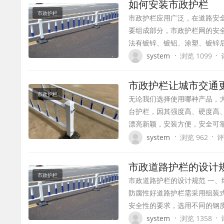
如何安装市政护栏
市政护栏
市政护栏应用广泛，在道路安
要组成部分，市政护栏网的安
法有镀锌、镀铝、涂塑、镀锌后
·
·
system
浏览 1099
市政护栏让城市交通
市政护栏
无论我们选择使用哪种产品，
台护栏，因其强度高、硬度高
漂亮新颖，安装方便，安全可
·
·
system
浏览 962
评
市政道路护栏的设
市政护栏
市政道路护栏的设计规范 一
防腐性好道路护栏需采用组装
安全性的要求，选用不同的钢
·
·
system
浏览 1358