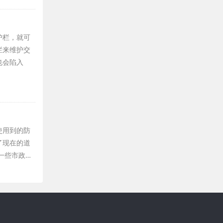
护栏，就可
栏来维护交
也会陷入
使用到的防
了现在的道
一些市政…