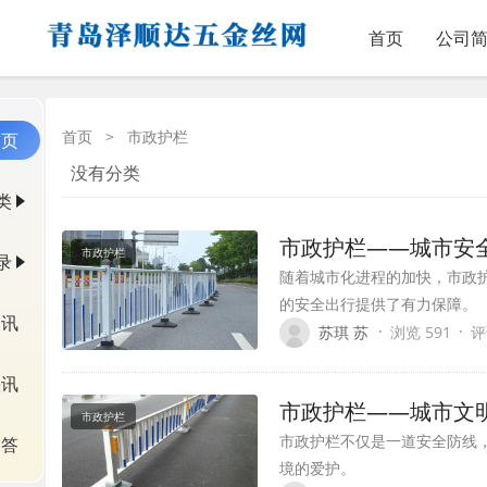
首页
公司
首页
>
市政护栏
首页
没有分类
类
市政护栏——城市安
市政护栏
录
随着城市化进程的加快，市政
的安全出行提供了有力保障。
资讯
·
·
苏琪 苏
浏览 591
评
快讯
市政护栏——城市文
市政护栏
市政护栏不仅是一道安全防线
问答
境的爱护。