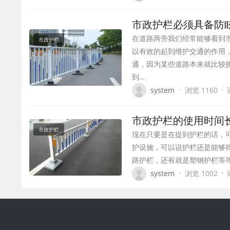
市政护栏必须具备防
在道路两旁我们经常能够看到
市政护栏
以有效的起到维护交通的作用
通，因为某些道路本来就比较
到…
·
·
system
浏览 1160
市政护栏的使用时间
市政护栏
现在只要是在提到护栏的话，
护设施，可以说护栏还是能够
路护栏，还有就是塑钢护栏等
·
·
system
浏览 1002