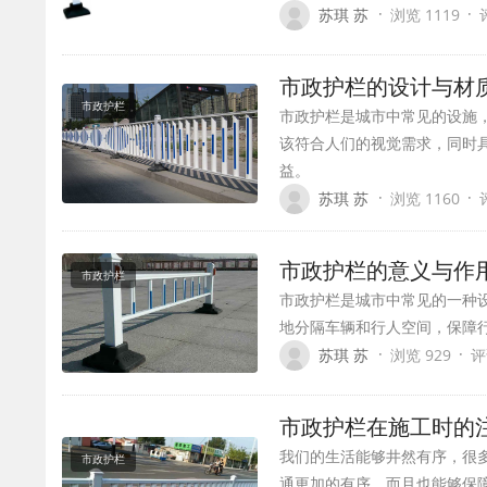
·
·
苏琪 苏
浏览 1119
市政护栏的设计与材
市政护栏
市政护栏是城市中常见的设施
该符合人们的视觉需求，同时
益。
·
·
苏琪 苏
浏览 1160
市政护栏的意义与作
市政护栏
市政护栏是城市中常见的一种
地分隔车辆和行人空间，保障
·
·
苏琪 苏
浏览 929
评
市政护栏在施工时的
我们的生活能够井然有序，很
市政护栏
通更加的有序，而且也能够保