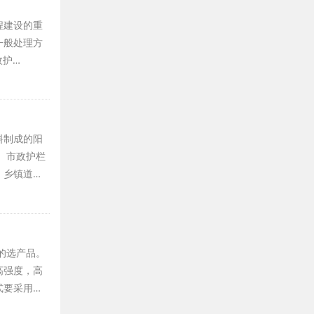
程建设的重
一般处理方
政护…
料制成的阳
。市政护栏
、乡镇道…
的选产品。
高强度，高
式要采用…