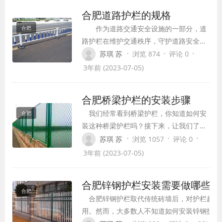
合肥道路护栏的规格
作为道路交通安全设施的一部分，道
合肥
路护栏在维护交通秩序，守护道路安全上
面起着非常重要的作用，它主要的一个作
·
·
·
苏琪 苏
浏览 874
评论 0
用是阻拦不良的交通行为，阻拦想着横穿
3年前 (2023-07-05)
马路的行人或非机动车或者机动车辆。那
我们是不是发现了不同地方的道路护栏规
合肥桥梁护栏的安装步骤
格有所不同呀？那具体的是怎样的呢？
我们经常看到桥梁护栏，你知道如何安
合肥
装这种桥梁护栏吗？接下来，让我们了解
一下护栏的安装步骤：
·
·
·
苏琪 苏
浏览 1057
评论 0
3年前 (2023-07-05)
合肥锌钢护栏安装需要做哪些基
合肥
合肥锌钢护栏取代传统砖墙后，对护栏起到
用。然而，大多数人不知道如何安装锌钢护栏