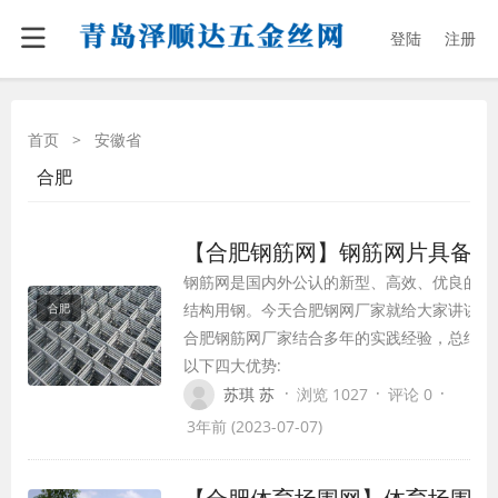
登陆
注册
首页
>
安徽省
合肥
【合肥钢筋网】钢筋网片具备哪
钢筋网是国内外公认的新型、高效、优良的钢
结构用钢。今天合肥钢网厂家就给大家讲讲钢
合肥
点。
合肥钢筋网厂家结合多年的实践经验，总结出
以下四大优势:
·
·
·
苏琪 苏
浏览 1027
评论 0
3年前 (2023-07-07)