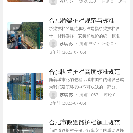
是否需要基础知识。今天，泽顺达护栏制造商
·
·
·
苏琪 苏
浏览 939
评论 0
3年前 (2
释。
合肥桥梁护栏规范与标准
桥梁护栏的规范和标准是指桥梁护栏设
合肥
计、材料选择、安装和维护的统一标准和
规范。桥梁护栏是保护驾驶员或行人安全
·
·
·
苏琪 苏
浏览 897
评论 0
的重要设施。其质量和符合规范要求的程
3年前 (2023-07-05)
度直接关系到公共交通的安全。因此，根
据国家有关法律法规，在设计和施工阶段
合肥围墙护栏高度标准规范
必须遵守一系列标准和规定，以确保桥梁
随着城市化的进程，城市围栏的建设已成
合肥
护栏能够满足安全和审美要求。
为我们建筑环境中不可或缺的一部分。然
而，在建造围栏时，我们经常遇到需要按
·
·
·
苏琪 苏
浏览 1037
评论 0
照标准规范设置围栏高度的问题。在这
3年前 (2023-07-05)
里，我们将介绍围栏高度标准的相关知
识，希望能帮助您正确设置围栏的高度。
合肥市政道路护栏施工规范
市政道路护栏是保证行车安全的重要设施
合肥