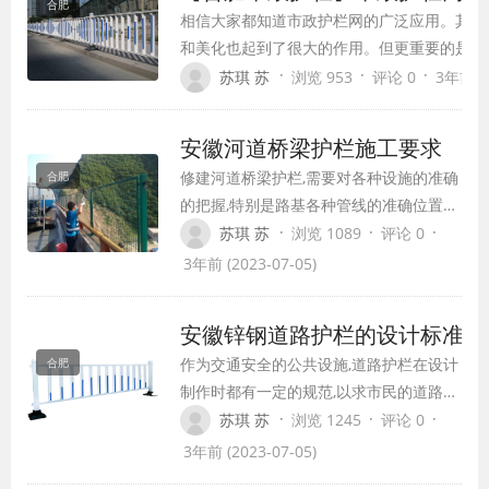
合肥
相信大家都知道市政护栏网的广泛应用。其中
和美化也起到了很大的作用。但更重要的是，
保障的，防护措施也是重要的一环，在安装时
·
·
·
苏琪 苏
浏览 953
评论 0
3年前 (2
安徽河道桥梁护栏施工要求
修建河道桥梁护栏,需要对各种设施的准确
合肥
的把握,特别是路基各种管线的准确位置。
在建设过程中,地下设施不能受到任何破
·
·
·
苏琪 苏
浏览 1089
评论 0
坏。如果是地下排水管道,通信管或暗渠的
3年前 (2023-07-05)
填埋深度不足,则应对柱子的位置进行调整
或更换柱子的固定方式。
安徽锌钢道路护栏的设计标准
作为交通安全的公共设施,道路护栏在设计
合肥
制作时都有一定的规范,以求市民的道路安
全和城市文明形象。道路护栏的设计标准,
·
·
·
苏琪 苏
浏览 1245
评论 0
接下来给大家介绍一下。
3年前 (2023-07-05)