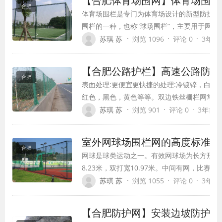
【合肥体育场围网】体育场围网
合肥
体育场围栏是专门为体育场设计的新型防护产
围栏的一种，也称“球场围栏”，主要用于网
铁路、高速公路等护栏网设备。
·
·
·
苏琪 苏
浏览 1096
评论 0
3年前 (
【合肥公路护栏】高速公路防护
合肥
表面处理:更便宜更快捷的处理:冷镀锌，白色
红色，黑色，黄色等等。双边铁丝栅栏网常见
色可选:草绿、墨绿、白色、黄色、黑色、红
·
·
·
苏琪 苏
浏览 901
评论 0
3年前 (2
室外网球场围栏网的高度标准体
合肥
网球是球类运动之一。有效网球场为长方形，长
8.23米，双打宽10.97米。中间有网，比赛
员用网球拍击球。网球场面积不少于36.6米长
·
·
·
苏琪 苏
浏览 1055
评论 0
3年前 (
这个区域内，有效网球场是一个长23.77米
8.23米，双打场地宽10.97米。
【合肥防护网】安装边坡防护网