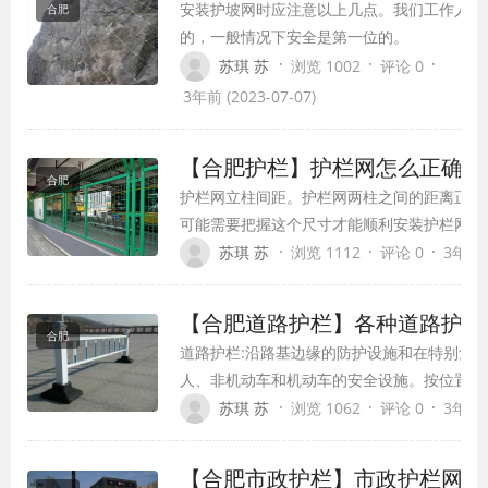
安装护坡网时应注意以上几点。我们工作人员
合肥
的，一般情况下安全是第一位的。
·
·
·
苏琪 苏
浏览 1002
评论 0
3年前 (2023-07-07)
【合肥护栏】护栏网怎么正确确
合肥
护栏网立柱间距。护栏网两柱之间的距离正好
可能需要把握这个尺寸才能顺利安装护栏网。
·
·
·
苏琪 苏
浏览 1112
评论 0
3年前 (
【合肥道路护栏】各种道路护栏
合肥
道路护栏:沿路基边缘的防护设施和在特别危
人、非机动车和机动车的安全设施。按位置可
栏、机械式非隔离道路护栏和人行道护栏。
·
·
·
苏琪 苏
浏览 1062
评论 0
3年前 (
【合肥市政护栏】市政护栏网的