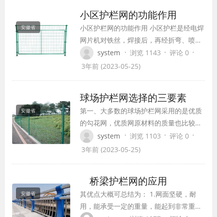
着产品的质量与运用年限，这关系到产品
小区护栏网的功能作用
能否能用的到达运用年限，质量能否达
小区护栏网的功能作用 小区护栏是经电焊
安徽省
标。 第一、我们要看护栏网的网片是怎
网片机对铁丝，焊接后，再经折弯、喷塑
样，通常网片是…
或PVC等多道工序加工制作而成。具有耐
·
·
·
system
浏览 1143
评论 0
腐蚀，美观，并有效起到防护等特点。 种
3年前 (2023-05-25)
类：三角折弯护栏网，双圈护栏网，波浪
护栏网。 用途：用于公路、铁路、飞机
球场护栏网选择的三要素
场、住宅小区、港口码头、花园、饲养、
第一、大多数的球场护栏网采用的是优质
安徽省
畜牧等的护栏防护。 小区护栏网的功能作
的勾花网，优质网原材料的质量也比较
用1…
好。好的勾花网材料结实、具有一定的弹
·
·
·
system
浏览 1103
评论 0
性、经久耐用。购买的时候客户可以将球
3年前 (2023-05-25)
场护栏网的材料金属进行弯曲，判断其质
量的好坏。 第二、由于球场护栏网在室外
桥梁护栏网的应用
使用较多，所以一般都会进行防腐处理。
其优点大概可总结为： 1.网面坚硬，耐
安徽省
我厂的球场护栏网的防腐处理十分到位。
用，能承受一定的重量，能起到非常重要
表面喷涂的防…