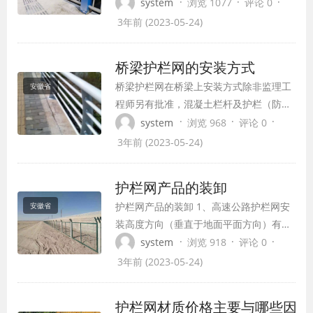
的安全防护作用 2.整体网面结构美观，而
·
·
·
system
浏览 1077
评论 0
且不影响视野 3.表面处理防腐抗老化，适
3年前 (2023-05-24)
用长期室外使用，后期维护费用低 4.环保
产品，可回收利用 5.该款桥梁护栏安装防
桥梁护栏网的安装方式
拆卸，免偷盗，成本较低 桥梁护栏又称为
桥梁护栏网在桥梁上安装方式除非监理工
安徽省
防抛网，一般用于桥梁两侧做防...
程师另有批准，混凝土栏杆及护栏（防撞
墙）应在该跨拱架或脚手架放松后才能浇
·
·
·
system
浏览 968
评论 0
筑。特别要注意使护栏网光顺并紧密装
3年前 (2023-05-24)
配，以能保持其线条及外形，且在拆模进
不得损害混凝土。应按施工详图制作所有
护栏网产品的装卸
护栏网以及斜角条，并具有简洁斜角接
护栏网产品的装卸 1、高速公路护栏网安
安徽省
头。在完成工程中，所有角隅应准确、线
装高度方向（垂直于地面平面方向）有较
条分明、表面光洁...
高的强度，侧向不合理受力会导致变形或
·
·
·
system
浏览 918
评论 0
损坏。 2、建议采用尼龙吊装带起重装
3年前 (2023-05-24)
卸，若用钢丝绳吊装，应注意保护护栏网
网片的边缘扁钢，防止护栏网外侧永久变
护栏网材质价格主要与哪些因素
形或损坏。 3、若用叉车装卸，应防止叉