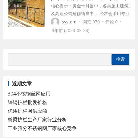
核心提示：黄金十月当中，各类施工建筑工地
安徽省
齿严重撞击（冲击）护栏网外侧扁钢。
及高速公铺建修缮当中， 经常会采用专业隔
4、如果...
公路护栏网，其中材质以及作用性能方面，也
·
·
·
system
浏览 970
评论 0
了更大方面的作用。关于常见公路 护栏网价
3年前 (2023-05-24)
因素，为何市当中，会存在不同价格、不同款
小的公路护栏网呢，主要价格方面因素，在这
重点来为您作介绍。 品牌市场当中...
近期文章
304不锈钢丝网应用
锌钢护栏批发价格
优质护栏网供应商
桥梁护栏生产厂家行业分析
工业筛分不锈钢网厂家核心竞争