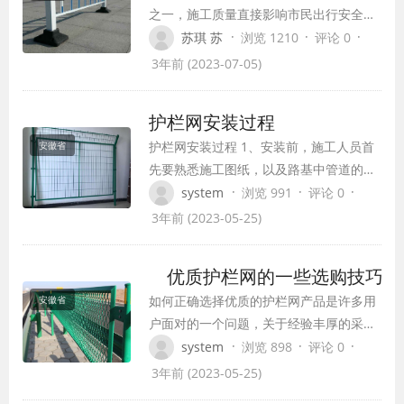
之一，施工质量直接影响市民出行安全。
因此，有必要制定标准化的市政道路护栏
·
·
·
苏琪 苏
浏览 1210
评论 0
施工方案。以下是合肥市道路护栏施工规
3年前 (2023-07-05)
范的相关内容。
护栏网安装过程
护栏网安装过程 1、安装前，施工人员首
安徽省
先要熟悉施工图纸，以及路基中管道的准
确位置，避免施工时对地下设施造成破
·
·
·
system
浏览 991
评论 0
坏。 2、施工的时候首先要观察地形和地
3年前 (2023-05-25)
貌，根据图纸要求定出立柱中心线，先埋
两端的立柱，然后拉线埋设中间立柱。从
优质护栏网的一些选购技巧
纵向看，立柱的轴线应在一条直线上，不
如何正确选择优质的护栏网产品是许多用
安徽省
得出现参差不齐的现象；从高度看，柱顶
户面对的一个问题，关于经验丰厚的采购
应平顺，不…
员来说，不算什么，不过对于新手却不是
·
·
·
system
浏览 898
评论 0
很好把握，我们知道对于优质的铁路护栏
3年前 (2023-05-25)
网来说选材很重要，材质的好坏直接影响