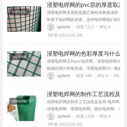
浸塑电焊网的pvc层的厚度取决
浸塑电焊网采用的是聚乙烯粉末树脂涂料，俗
浸塑电焊网
附着于电焊网的表面，这种电焊网我们称作pv
其表面的附着物我们称作pvc层。那么大家知
·
·
·
system
浏览 1227
评论 0
网表面的pvc层的厚度和什么有关吗？ 浸塑
3年前 (2023-05-24)
成，在把铁丝浸塑之前往往会将先将黑丝电焊
殊工艺把铁丝加热到一定的温度，当温度一定
浸塑电焊网的色彩厚度与什么因
浸塑电焊网
浸塑电焊网又叫pvc电焊网，浸塑电焊网片主
碳钢丝网片焊接而成。浸塑电焊网与一般的电
具有多种色彩。其外表的色彩层主要是选用聚
·
·
·
system
浏览 948
评论 0
3年前 (2
脂涂料制作而成。那么浸塑电焊网这种色彩的
要素有关呢 浸塑电焊网在浸塑的时候往往是
浸塑电焊网的制作工艺流程及应
网经过特别的工艺加热到一定的温度，当温度
浸塑电焊网的制作工艺流程及应用 电焊网可
浸塑电焊网
浸塑电焊网、喷塑电焊网、镀锌电焊网、不锈
电焊网等，今天小编就给大家介绍一下浸塑电
·
·
·
system
浏览 1209
评论 0
网的制作流程及应用领域。 浸塑电焊网是由
3年前 (2023-05-24)