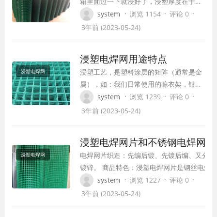
箱里面过一下就浸好了，浸塑厚度在于温
度、时间。浸塑网片分为：深绿、浅绿这
·
·
·
system
浏览 1154
评论 0
两种最为常见，天蓝、金黄色、白色等。
3年前 (2023-05-24)
涂塑电焊网在城镇道路、高速公路使用很
广泛，可加工成护栏网，创建和谐城镇选
浸塑电焊网用途特点
生态环保电焊网片，浸塑网片的规格齐
浸塑工艺，是塑料涂层的矩阵（通常是金
浸塑电焊网
全，可按照客户要求制作 浸塑涂塑电焊
属），如：我们日常使用的晾衣架，钳
网、养种殖浸…
子，剪刀手柄上的橡胶套，扶手。根据是
·
·
·
system
浏览 1239
评论 0
否需要加热到热浸冷，依照浸塑原料分可
3年前 (2023-05-24)
分为液体浸渍法和浸塑粉。倾角是通过加
热金属塑料粉末均匀地喷涂在金属层上形
浸塑电焊网片和不锈钢电焊网片
成的塑料薄膜，或加热浸渍液的金属片，
电焊网片织造：先编后镀、先镀后编、又分为
浸塑电焊网
冷却后的塑料涂层的金属表面。这个过程
镀锌。 商品特色：浸塑电焊网片是钢丝电焊
没有模具，加工…
强的防腐抗氧化，色彩明显，美观大方，防腐
·
·
·
system
浏览 1227
评论 0
色，抗紫外线的特性。 浸塑电焊网片选用低
3年前 (2023-05-24)
钢丝为原材料选用先电镀和先热镀铁丝焊接后
PVC、PE、PP粉末经高温，自动出产线浸涂