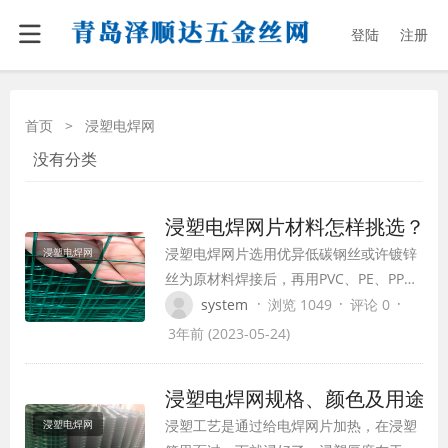
登陆
注册
首页
>
浸塑电焊网
没有分类
浸塑电焊网片材料怎样挑选？
浸塑电焊网片选用优异低碳钢丝或许镀锌
浸塑电焊网
丝为原材料焊接后，再用PVC、PE、PP粉
末经高温，自动生产线浸涂而成。 1、从
·
·
·
system
浏览 1049
评论 0
根柢材料上来说，电焊网片的材料便是低
3年前 (2023-05-24)
碳钢丝、铝镁合金丝还有不锈钢丝。 2、
您所问询的问题便是外表处理不相同，实
浸塑电焊网规格、颜色及用途
际上金属丝的材料是相同的，电焊网片的
浸塑工艺是通过给电焊网片加热，在浸塑
浸塑电焊网
外表处理方式有电镀锌、热镀锌、PVC涂…