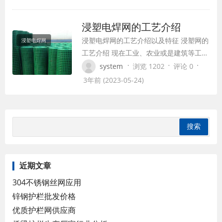
或改拔丝经过机械精密编织，然后经过浸塑工
加工而成，将PVC或PE、PP粉末经过硫化处理
浸塑电焊网的工艺介绍
其表面，具有附着力强、防腐性能好、色泽…
浸塑电焊网的工艺介绍以及特征 浸塑网的
浸塑电焊网
工艺介绍 现在工业、农业或是建筑等工作
都离不开必要的防护设备，浸塑电焊网便
·
·
·
system
浏览 1202
评论 0
是被普遍看中的防护产品，被的应用，为
3年前 (2023-05-24)
各行各业都带来了很好的防护需求，这也
得力于其出色的生产工艺。 浸塑电焊网的
生产工艺较为凌乱，对每个过程的要求也
较为严峻。产品材料均是选用的低碳钢
丝，不锈…
近期文章
304不锈钢丝网应用
锌钢护栏批发价格
优质护栏网供应商