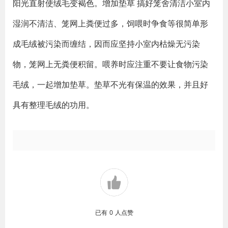
阳光直射使绒毛变褐色。增加垫草 搞好笼舍清洁小室内
湿润不清洁、笼网上粪便过多，饲喂时争食等很简单形
成毛绒被污染而缠结，因而应坚持小室内枯燥无污染
物，笼网上无粪便积留。喂养时应注重不要让食物污染
毛绒，一起增加垫草。垫草不光有保温的效果，并且好
具有整理毛绒的功用。
已有
0
人点赞