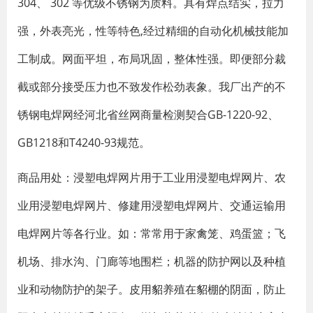
304、 302 等优级不锈钢为质料。具有焊点结实，拉力
强，外表亮光，性等特色,经过精细的自动化机械技能加
工制成。网面平坦，布局巩固，整体性强。即便部分裁
截或部分接受压力也不致发作松劲表象。我厂出产的不
锈钢电焊网经河北省丝网商量检测契合GB-1220-92、
GB1218和T4240-93规范。
商品用处：浸塑电焊网片用于工业用浸塑电焊网片、农
业用浸塑电焊网片、修建用浸塑电焊网片、交通运输用
电焊网片等各行业。如：常常用于家禽笼、鸡蛋篮；飞
机场、排水沟、门廊等地围栏；机器的防护网以及种植
业和动物防护的架子。皮用貂养殖在貂棚的阴面，防止