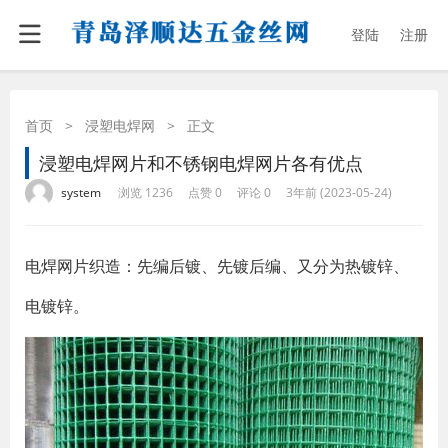
登陆
注册
首页
>
浸塑电焊网
>
正文
浸塑电焊网片和不锈钢电焊网片各有优点
·
·
·
·
system
浏览 1236
点赞 0
评论 0
3年前 (2023-05-24)
电焊网片织造：先编后镀、先镀后编、又分为热镀锌、
电镀锌。