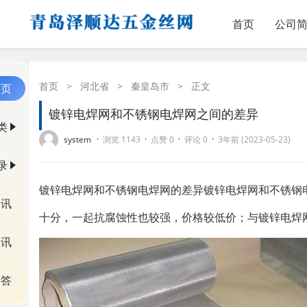
首页
公司
首页
>
河北省
>
秦皇岛市
>
正文
首页
镀锌电焊网和不锈钢电焊网之间的差异
类
·
·
·
·
system
浏览 1143
点赞 0
评论 0
3年前 (2023-05-23)
录
镀锌电焊网和不锈钢电焊网的差异镀锌电焊网和不锈钢
资讯
十分，一起抗腐蚀性也较强，价格较低价；与镀锌电焊
快讯
问答