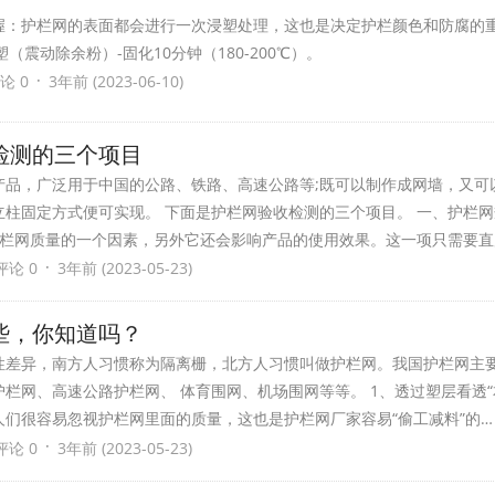
握：护栏网的表面都会进行一次浸塑处理，这也是决定护栏颜色和防腐的
浸塑（震动除余粉）-固化10分钟（180-200℃）。
·
论 0
3年前 (2023-06-10)
检测的三个项目
产品，广泛用于中国的公路、铁路、高速公路等;既可以制作成网墙，又可
柱固定方式便可实现。 下面是护栏网验收检测的三个项目。 一、护栏
护栏网质量的一个因素，另外它还会影响产品的使用效果。这一项只需要直
·
评论 0
3年前 (2023-05-23)
些，你知道吗？
性差异，南方人习惯称为隔离栅，北方人习惯叫做护栏网。我国护栏网主
栏网、高速公路护栏网、 体育围网、机场围网等等。 1、透过塑层看透“本
们很容易忽视护栏网里面的质量，这也是护栏网厂家容易“偷工减料”的…
·
评论 0
3年前 (2023-05-23)