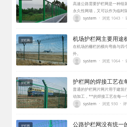
高速公路需要护栏网是一种组
永久性网墙，又可以作为临时
·
·
system
浏览 1043
机场护栏网主要用途
护栏网
在机场的栅栏的横向弯曲与四
外。
·
·
system
浏览 1064
护栏网的焊接工艺在
护栏网
普通的护栏网片网片用于建筑
动加工，**的焊接工艺在每一
·
·
system
浏览 930
评
公路护栏网没有统一
护栏网