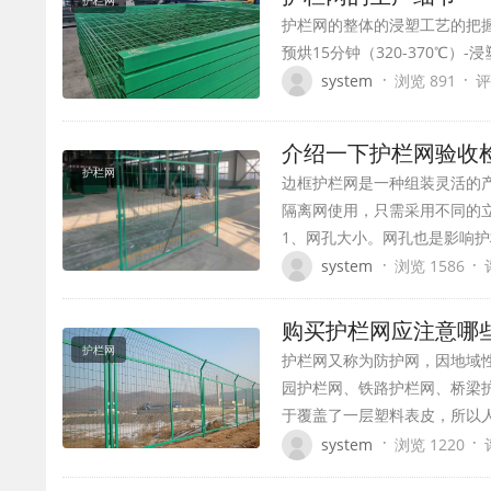
护栏网
护栏网的整体的浸塑工艺的把
预烘15分钟（320-370℃）-
·
·
system
浏览 891
评
介绍一下护栏网验收
护栏网
边框护栏网是一种组装灵活的
隔离网使用，只需采用不同的立
1、网孔大小。网孔也是影响
·
·
system
浏览 1586
购买护栏网应注意哪
护栏网
护栏网又称为防护网，因地域
园护栏网、铁路护栏网、桥梁护
于覆盖了一层塑料表皮，所以人
·
·
system
浏览 1220