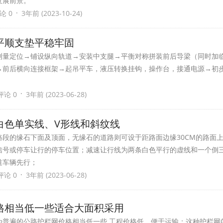
发展前景。
·
论 0
3年前 (2023-10-24)
平顺支垫平稳牢固
测量定位→铺设纵向轨道→安装中支腿→平衡对称拼装前后导梁（同时加
→前后横向连接框架→起吊平车，液压转换挂钩，操作台，接通电源→初
·
评论 0
3年前 (2023-06-28)
白色单实线、V形线和斜纹线
路段的缘石下面及顶面，无缘石的道路则可设于距路面边缘30CM的路面
信号或停车让行的停车位置；减速让行线为两条白色平行的虚线和一个倒
道车辆先行；
·
评论 0
3年前 (2023-06-28)
格相当低一些适合大面积采用
为普遍的公路护栏网价格相当低一些.工程价格低，便于运输；这种护栏网