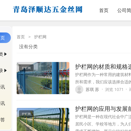
首页
公司
首页
>
护栏网
首页
没有分类
类
护栏网的材质和规格
护栏网
录
护栏网作为一种常用的建筑材
所和需求，我们应该选择合适
资讯
·
·
苏琪 苏
浏览 1071
快讯
护栏网的应用与发展
护栏网
护栏网是一种在现代社会中广
问答
居民小区、学校等地方，为人