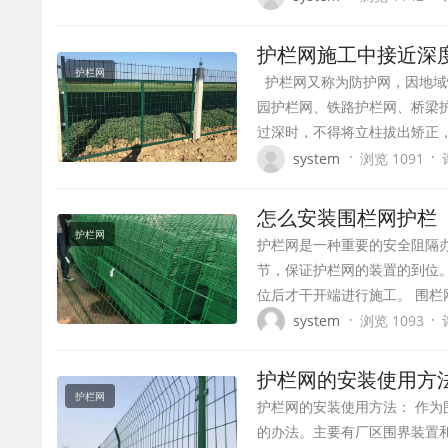
护栏网施工中接近深
护栏网
护栏网又称为防护网，因地域
园护栏网、铁路护栏网、桥梁护
过深时，不得将立柱拔出矫正
·
·
system
浏览 1091
怎么安装围栏网护栏
护栏网
护栏网是一种重要的安全阻隔
节，保证护栏网的装置的到位
位后才干开端进行施工。 围栏
·
·
system
浏览 1093
护栏网的安装使用方
护栏网
护栏网的安装使用方法： 作
的办法。主要有厂区围界装置和