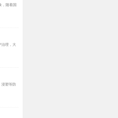
象，随着国
护治理，大
、浸塑等防