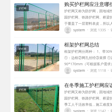
购买护栏网应注意哪
护栏网
护栏网又称为防护网，因地域
园护栏网、铁路护栏网、桥梁护
于覆盖了一层塑料表皮，所以人
·
·
system
浏览 1335
框架护栏网总结
护栏网
框架护栏网分两种： 1、带30
①：边框②网孔丝经③束撑 ①边
90*170mm（可根据客户需求
·
·
system
浏览 1118
在冬季施工护栏网应
护栏网
护栏网又称为防护网，因地域
园护栏网、铁路护栏网、桥梁护
季工人干活效率低，施工难度
·
·
system
浏览 1142