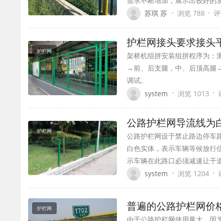
需求不断增加，展示出较好的
·
·
苏琪 苏
浏览 788
评
护栏网接头要求接头
护栏网
架桥机组拼安装组拼程序为：
→前、后支腿，中、后顶高腿
调试。
·
·
system
浏览 1013
公路护栏网导流线为
护栏网
公路护栏网设于禁止路边停车
白色实体，表示车辆等候放行
示车辆在此路口必须减速让干
·
·
system
浏览 1204
普遍的公路护栏网价
护栏网
由于公路护栏网使用量大，因