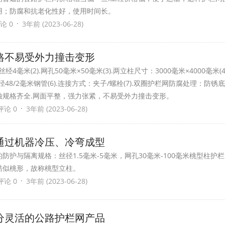
用；防腐和抗老化性好，使用时间长。
·
论 0
3年前 (2023-06-28)
格不易受外力撞击变形
4毫米(2).网孔50毫米×50毫米(3).两立柱尺寸：3000毫米×4000毫米(
：直径48/2毫米钢管(6).连接方式：夹子/螺栓(7).双圈护栏网防腐处理：防锈
蚀规格齐全.网面平整，强力张紧，不易受外力撞击变形。
·
评论 0
3年前 (2023-06-28)
通过机器冷压、冷弯成型
护与隔离规格：丝径1.5毫米-5毫米，网孔30毫米-100毫米桃型柱护
酷似桃形，故称桃型立柱。
·
评论 0
3年前 (2023-06-28)
分灵活的公路护栏网产品