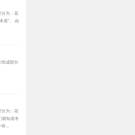
要分为：花
质”。 由
片组成部分
要分为：花
们都知道冬
个终…