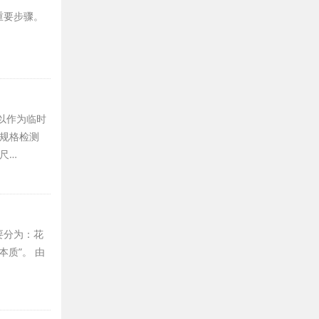
重要步骤。
以作为临时
网规格检测
尺…
要分为：花
质”。 由