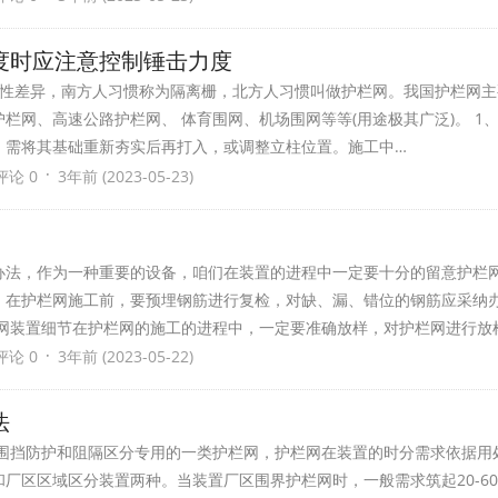
度时应注意控制锤击力度
性差异，南方人习惯称为隔离栅，北方人习惯叫做护栏网。我国护栏网主
栏网、高速公路护栏网、 体育围网、机场围网等等(用途极其广泛)。 1
，需将其基础重新夯实后再打入，或调整立柱位置。施工中…
·
评论 0
3年前 (2023-05-23)
办法，作为一种重要的设备，咱们在装置的进程中一定要十分的留意护栏
。在护栏网施工前，要预埋钢筋进行复检，对缺、漏、错位的钢筋应采纳
网装置细节在护栏网的施工的进程中，一定要准确放样，对护栏网进行放样，
·
评论 0
3年前 (2023-05-22)
法
为围挡防护和阻隔区分专用的一类护栏网，护栏网在装置的时分需求依据用
厂区区域区分装置两种。当装置厂区围界护栏网时，一般需求筑起20-6