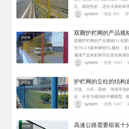
泛，稳定性好，适合大面积采
·
·
system
浏览 991
评
双圈护栏网的产品规
护栏网
双圈护栏网的产品规格(1).包塑丝经
径75/2.5毫米钢管(5).横柱
属漆产品色彩鲜亮抗老化耐腐
·
·
system
浏览 1093
护栏网的立柱的结构
护栏网
河道、小区、园林、球场等地的防
征：外形为规则的半椭圆型，
·
·
system
浏览 1047
高速公路需要组装十
护栏网