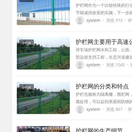
护栏网作为一个比较特殊的行
节能减排政策的实施，下一步
·
·
system
浏览 973
评
护栏网主要用于高速
护栏网
停车场护栏网水利工程，公路
型边坡支挡工程，生态河道建
·
·
system
浏览 1045
护栏网的分类和特点
护栏网
护栏也被称为隔离栅，围栏网
腐处理，可以起到美观和防锈
·
·
system
浏览 867
评
护栏网的生产细节