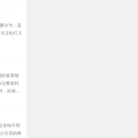
要分为：花
、当立柱打入
网的装置细
办法整改到
应画...
处采纳不同
0公分高的根