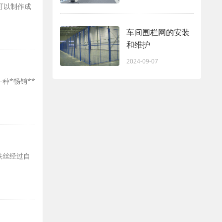
可以制作成
车间围栏网的安装
和维护
2024-09-07
种*畅销**
铁丝经过自