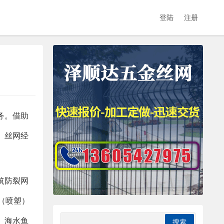
登陆
注册
务。借助
、丝网经
筑防裂网
塑（喷塑）
、海水鱼