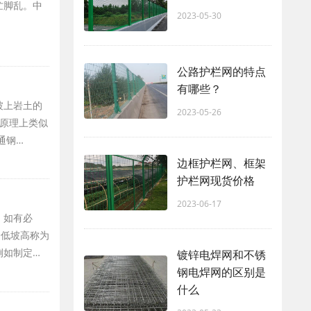
忙脚乱。中
2023-05-30
公路护栏网的特点
有哪些？
坡上岩土的
2023-05-26
网原理上类似
通钢…
边框护栏网、框架
护栏网现货价格
2023-06-17
。如有必
降低坡高称为
例如制定…
镀锌电焊网和不锈
钢电焊网的区别是
什么