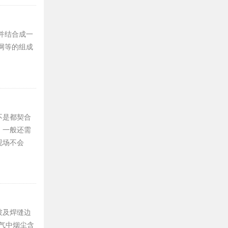
并结合成一
网等的组成
不是都契合
。一般还需
现场不会
坡及焊缝边
气中烟尘含