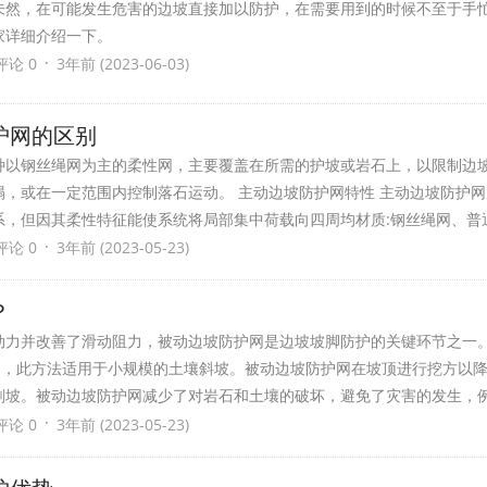
未然，在可能发生危害的边坡直接加以防护，在需要用到的时候不至于手
家详细介绍一下。
·
评论 0
3年前 (2023-06-03)
防护网的区别
种以钢丝绳网为主的柔性网，主要覆盖在所需的护坡或岩石上，以限制边
，或在一定范围内控制落石运动。 主动边坡防护网特性 主动边坡防护
系，但因其柔性特征能使系统将局部集中荷载向四周均材质:钢丝绳网、普
·
评论 0
3年前 (2023-05-23)
吗？
动力并改善了滑动阻力，被动边坡防护网是边坡坡脚防护的关键环节之一
加固，此方法适用于小规模的土壤斜坡。被动边坡防护网在坡顶进行挖方以
削坡。被动边坡防护网减少了对岩石和土壤的破坏，避免了灾害的发生，
·
评论 0
3年前 (2023-05-23)