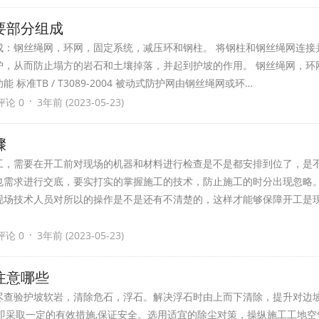
要部分组成
成：钢丝绳网，环网，固定系统，减压环和钢柱。 将钢柱和钢丝绳网连接
护，从而防止塌方的岩石和土壤掉落，并起到护坡的作用。 钢丝绳网，环
标准TB / T3089-2004 被动式防护网由钢丝绳网或环…
·
评论 0
3年前 (2023-05-23)
骤
工，需要在开工前对现场的机器和材料进行检查是不是都安排到位了，是
也需求进行交底，要实打实的掌握施工的技术，防止施工的时分出现忽略
现场技术人员对所以的操作是不是还有不清楚的，这样才能够保障开工是
·
评论 0
3年前 (2023-05-23)
注意哪些
尽查验护坡软岩，清除危石，浮石。解决浮石时由上而下清除，提升对边
即采取一定的有效措施,保证安全。选用适宜的除尘对策，操纵施工工地空