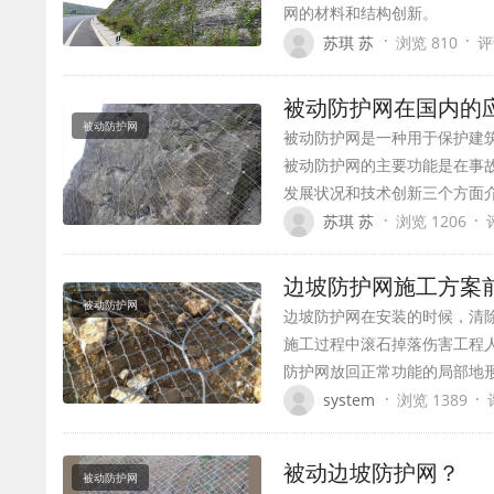
网的材料和结构创新。
·
·
苏琪 苏
浏览 810
评
被动防护网在国内的
被动防护网
被动防护网是一种用于保护建
被动防护网的主要功能是在事
发展状况和技术创新三个方面
·
·
苏琪 苏
浏览 1206
边坡防护网施工方案
被动防护网
边坡防护网在安装的时候，清
施工过程中滚石掉落伤害工程
防护网放回正常功能的局部地
·
·
system
浏览 1389
被动边坡防护网？
被动防护网