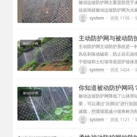
被动边坡防护网主要是防范于
达咨询就被动边坡防护网为大
·
·
system
浏览 1126
主动防护网与被动
被动防护网
主动防护网主动防护系统是一
风化剥落或破坏，防止岩石崩塌
于喷锚和土钉墙等面层护坡体
·
·
system
浏览 1424
你知道被动防护网
被动防护网
被动边坡防护网降低了山体滑
要，可以通过“压脚法”进行
减载，挖缓坡面减小坡角称为
·
·
system
浏览 1121