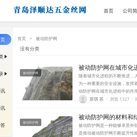
首页
公司
首页
>
被动防护网
首页
没有分类
类
被动防护网在城市化
录
被动防护网
随着城市化进程的不断推进，
为一种重要的安全设施，发挥
资讯
动防护网在城市化进程中的作
·
·
苏琪 苏
浏览 1327
快讯
被动防护网的材料和
被动防护网
问答
被动防护网是一种能够承受外
是推动被动防护网不断提升性