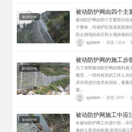
被动防护网由四个主
被动防护网
被动防护网由四个主要部分组
个整体，对保护区形成表面保
防止倒塌的岩石和土壤掉落的功能 
·
·
system
浏览 1254
被动防护网的施工步
为了保障被动防护网的顺利施
被动防护网
规范，一同对相关的工作人员
求共同进行技术在训练，看看
紧…
·
·
system
浏览 2031
被动防护网施工中应
被动防护网
在被动防护网工作进行前，详
缘砂土形变的检测,发现问题立