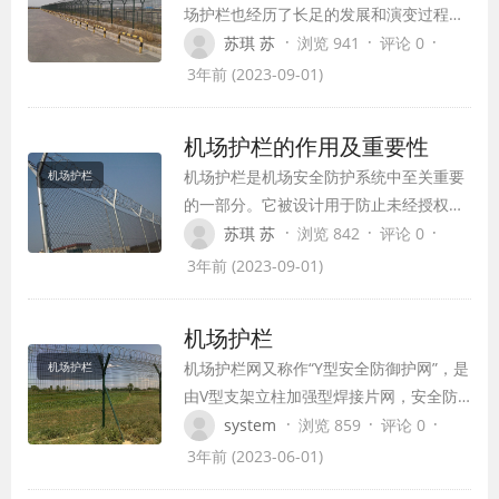
场护栏也经历了长足的发展和演变过程。
从最基础的栅栏到现如今的智能护栏系
·
·
·
苏琪 苏
浏览 941
评论 0
统，机场护栏在技术和功能方面都取得了
3年前 (2023-09-01)
令人瞩目的进步和创新。
机场护栏的作用及重要性
机场护栏是机场安全防护系统中至关重要
机场护栏
的一部分。它被设计用于防止未经授权的
人员进入机场跑道、停机坪以及其他敏感
·
·
·
苏琪 苏
浏览 842
评论 0
区域，确保飞机和乘客的安全。护栏的作
3年前 (2023-09-01)
用不仅仅是划定边界，更是提供一种物理
屏障，阻止意外事件的发生。
机场护栏
机场护栏网又称作“Y型安全防御护网”，是
机场护栏
由V型支架立柱加强型焊接片网，安全防
盗连接件和热镀锌刀片刺网组成强度和安
·
·
·
system
浏览 859
评论 0
全防御性级别很高。被广泛应用在机场，
3年前 (2023-06-01)
军事基地等高安全场所。