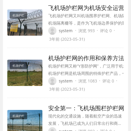
飞机场护栏网为机场安全运营护
飞机场护栏网又叫机场围界护栏网、机场隔离
机场护栏
机场隔离栅等，是作为飞机场边界保护的重要
施，防止对机场设施的破坏，保证机场安全，
·
·
·
system
浏览 993
评论 0
行更加顺利。
3年前 (2023-05-31)
机场护栏网的作用和保养方法你
机场护栏网又称“Y形防护网”，广泛用于机场
机场护栏
机场护栏网是机场周围的特殊护栏产品，一般
碳钢丝或铝合金丝焊接而成。在机场护栏网顶
·
·
·
system
浏览 1083
评论 0
和螺丝将提高机场护栏网的安全指数，此外机
3年前 (2023-05-31)
采用了电镀、热镀、喷涂、浸渍等防腐工艺，
耐老化、耐腐蚀性能。
安全第一：飞机场围栏护栏网
现代化的交通设施，随着航空产业的迅速
机场护栏
发展，飞机场已成为人们日常出行和商务
往来的重要方式。而随之而来的围栏护栏
·
·
·