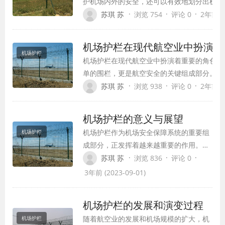
护机场内外的安全，还可以有效地划分出机场
域，让乘客和员工在机场内安全有序地进行活
·
·
·
苏琪 苏
浏览 754
评论 0
2年前 (2
本文将带您深入了解机场护栏的作用、种类和
机场护栏在现代航空业中扮演着
机场护栏
机场护栏在现代航空业中扮演着重要的角色。
单的围栏，更是航空安全的关键组成部分。从
未经授权的进入到防止野生动物干扰，机场护
·
·
·
苏琪 苏
浏览 938
评论 0
2年前 (2
忽视。
机场护栏的意义与展望
机场护栏作为机场安全保障系统的重要组
机场护栏
成部分，正发挥着越来越重要的作用。以
往，机场护栏主要起到了边界划定和安全
·
·
·
苏琪 苏
浏览 836
评论 0
隔离的作用，但随着技术的发展和安全意
3年前 (2023-09-01)
识的提高，它的意义也在不断扩大并且展
望也越来越广阔。
机场护栏的发展和演变过程
随着航空业的发展和机场规模的扩大，机
机场护栏