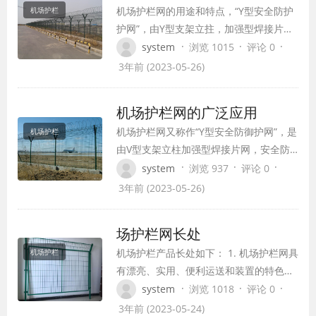
机场护栏网的用途和特点，“Y型安全防护
机场护栏
护网”，由Y型支架立拄，加强型焊接片
网，安全防盗衔接件和热镀锌刀片刺网构
·
·
·
system
浏览 1015
评论 0
成，是强度和安全防护性级别很高的围界
3年前 (2023-05-26)
护栏网商品。被广泛应用在机场、军事基
地等高安全场所。这种护栏网的杰出特色
机场护栏网的广泛应用
即是漂亮有用、安全性高、防攀爬才能
机场护栏网又称作“Y型安全防御护网”，是
机场护栏
好，网体衔接方法选用特制SBS紧扣件，
由V型支架立柱加强型焊接片网，安全防
有用避免人为的破坏性拆卸，横向四道折
盗连接件和热镀锌刀片刺网组成强度和安
·
·
·
system
浏览 937
评论 0
弯加强筋，使网面强度明显添加
全防御性级别很高。被广泛应用在机场，
3年前 (2023-05-26)
军事基地等高安全场所。
场护栏网长处
机场护栏产品长处如下： 1. 机场护栏网具
机场护栏
有漂亮、实用、便利运送和装置的特色。
2. 要以在在装置时地势适应地势，与立柱
·
·
·
system
浏览 1018
评论 0
衔接位随地上崎岖可上下调整; 3. 在机场
3年前 (2023-05-24)