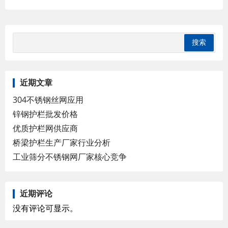
护栏网的横向加装四道折弯加强筋，在全
体成本添加不多的同时，使网面强度和美
感明显添加，是现在国内外最受欢迎的阻
隔网之一。
近期文章
304不锈钢丝网应用
锌钢护栏批发价格
优质护栏网供应商
桥梁护栏生产厂家行业分析
工业筛分不锈钢网厂家核心竞争
近期评论
没有评论可显示。