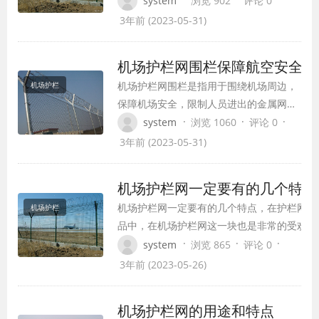
system
浏览 902
评论 0
网问题，也引起了广泛的关注和讨论。本
3年前 (2023-05-31)
文将就这一话题展开探讨，为您介绍飞机
场围栏护栏网的重要性、类型、材质及其
机场护栏网围栏保障航空安全
相关的管理方面内容。
机场护栏网围栏是指用于围绕机场周边，
机场护栏
保障机场安全，限制人员进出的金属网围
栏，一般采用不锈钢材质，具有强大的耐
·
·
·
system
浏览 1060
评论 0
腐蚀性和耐久性。下面，我们将从机场护
3年前 (2023-05-31)
栏、网围栏功能、类型、特点和维护等方
面介绍。
机场护栏网一定要有的几个特点
机场护栏网一定要有的几个特点，在护栏网产
机场护栏
品中，在机场护栏网这一块也是非常的受欢迎
的。机场安装护栏网，一方面起到了良好的隔
·
·
·
system
浏览 865
评论 0
离生产安装作用，另外一方面机场护栏网也具
3年前 (2023-05-26)
有更好的隔离疏导方面优势.今天我来给大家
说一说做机场护栏网一定要有的几个特点
机场护栏网的用途和特点