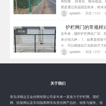
有防腐 、防老化、耐高低温、
塑是通过高温固定粉末，粉末
·
·
system
浏览 1103
护栏网门的常规样
湖北省
近年来，随时护栏网在厂区、
来介绍几种： 1、如果是想留
小，可以根据自己实际的尺寸的
·
·
system
浏览 1235
关于我们
青岛泽顺达五金丝网有限公司多年来一直致力于护栏网、围栏
网、防裂网以及车间隔离网等各类丝网产品的，销售与服务。借