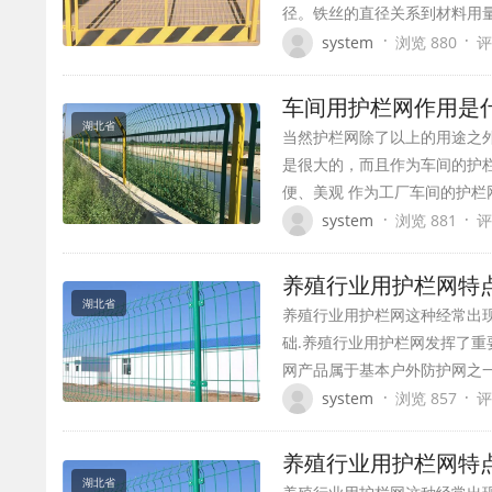
径。铁丝的直径关系到材料用
·
·
system
浏览 880
评
车间用护栏网作用是什
湖北省
当然护栏网除了以上的用途之
是很大的，而且作为车间的护栏
便、美观 作为工厂车间的护
·
·
system
浏览 881
评
养殖行业用护栏网特
湖北省
养殖行业用护栏网这种经常出
础.养殖行业用护栏网发挥了重
网产品属于基本户外防护网之
·
·
system
浏览 857
评
养殖行业用护栏网特
湖北省