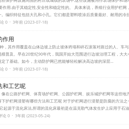
现在保护网设施周围的村庄或城镇的农场中,这些设施被用作农场保护和场
要作用.由于其稳定性,安全性和稳定性的。 具体来说，养殖行业用护栏网
一。编织特征包括大孔和小孔。它们都是塑料喷涂后质量最好、耐用的冷
·
论 0
3年前 (2023-07-18)
的作用
种，其作用覆盖在山体边坡上防止坡体坍塌和碎石滚落对路过的人、车与
模普及。早在20世纪90年代，我国开始大范围进行边坡治理工程，大大
奠定了基础。如今，主动防护网已然能够轻松解决高边坡的深层…
·
论 0
3年前 (2023-07-18)
法和工艺呢
，像在公路护栏网、体育场护栏网、公园护栏网、娱乐城护栏网等这些地
下护栏网浸塑有哪些方法和工艺呢 对于护栏网进行浸塑是防腐的方法之
,它起源于流化床法,所谓的流化床最初是在温克勒气体发生炉上应用于石油
·
评论 0
3年前 (2023-05-24)