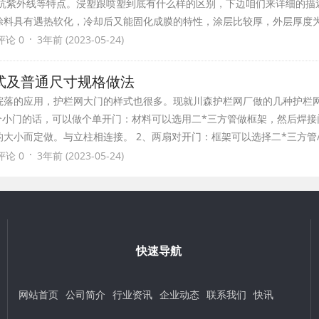
抗紫外线等特点。浸塑跟喷塑到底有什么样的区别，下边咱们来详细的描
涂料具有遇热软化，冷却后又能固化成膜的特性，涂层比较厚，外层厚度为
·
评论 0
3年前 (2023-05-24)
式及普通尺寸规格做法
院落的应用，护栏网大门的样式也很多。现就川森护栏网厂做的几种护栏
个小门的话，可以做个单开门：材料可以选用二*三方管做框架，然后焊接
大小而定做。与立柱相连接。 2、两扇对开门：框架可以选择二*三方管
·
评论 0
3年前 (2023-05-24)
快速导航
网站首页
公司简介
行业资讯
企业动态
联系我们
快讯