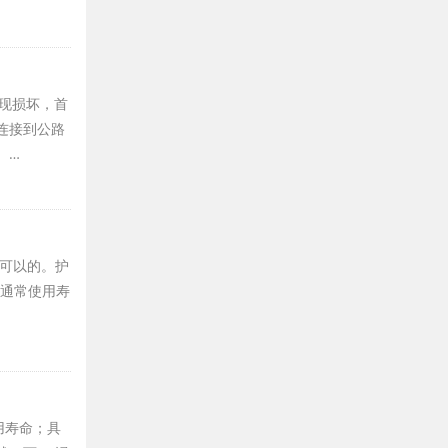
出现损坏，首
连接到公路
 …
答可以的。护
锌通常使用寿
用寿命；具