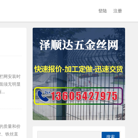
登陆
注册
栏网安装时
表面须无明显
丽…
的质量和价
2、铁丝直