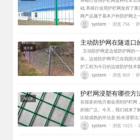
养殖行业用护栏网这种经常出
础.养殖行业用护栏网发挥了重
网产品属于基本户外防护网之
·
·
system
浏览 756
评
主动防护网在隧道口
湖北省
主动防护网是边坡防护网的一
坏。边坡防护网早已在我国大规
护工程为今日的边坡防护技术
·
·
system
浏览 869
评
护栏网浸塑有哪些方
湖北省
在很多的地方都会用到护栏网
的很广泛。今天，我们就来了解
比较成熟的作法是:粉末浸塑法
·
·
system
浏览 1023