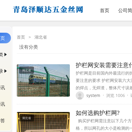
首页
公司
首页
>
湖北省
首页
没有分类
类
护栏网安装需要注意什
录
湖北省
护栏网是目前国内外最流行的
要注意的要求 护栏网安装六大
资讯
的焊点，无焊渣，整体尺寸误
·
·
system
浏览 1006
快讯
如何选购护栏网?
湖北省
问答
购买护栏网需注意以下几个方
格，所以网孔的大小是检测的