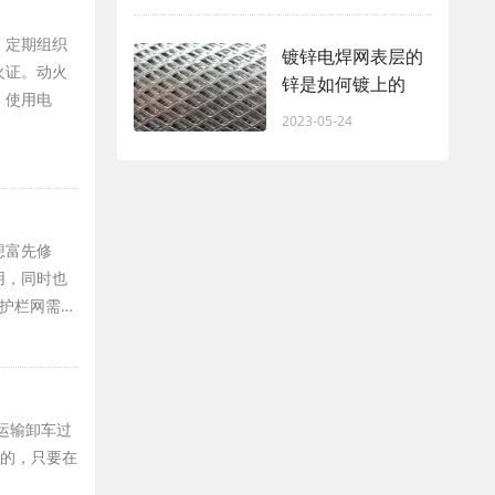
，定期组织
镀锌电焊网表层的
火证。动火
锌是如何镀上的
。使用电
2023-05-24
想富先修
用，同时也
护栏网需…
运输卸车过
救的，只要在