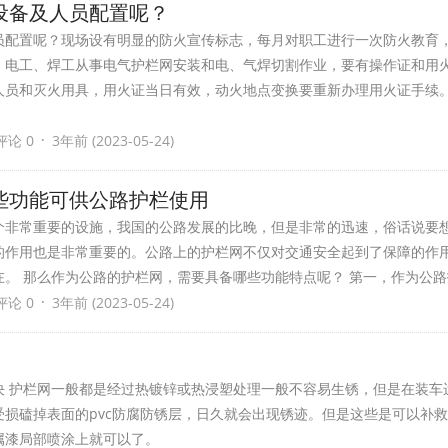
么设备及人员配置呢？
员配置呢？现场设有明显的防火宣传标志，每月对职工进行一次防火教育
。电工、焊工从事电气护栏网安装和电、气焊切割作业，要有操作证和用
人员和灭火用具，用火证当日有效，动火地点变换要重新办理用火证手续
·
评论 0
3年前 (2023-05-24)
些功能可供公路护栏使用
个非常重要的设施，我国的公路发展的比晚，但是非常的迅速，俗话说要
的作用也是非常重要的。公路上的护栏网不仅对交通安全起到了保障的作
。 那么作为公路的护栏网，需要具备哪些功能特点呢？ 第一，作为公路
·
评论 0
3年前 (2023-05-24)
决 护栏网一般都是经过热镀锌或热浸塑处理一般不容易生锈，但是在装车
损磕掉表面的pvc防腐防锈层，日久就会出现锈迹。但是这些是可以补
属漆局部喷涂上就可以了。