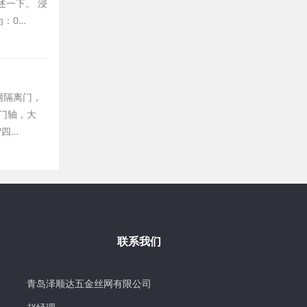
述一下。 浸
：0…
网隔离门，
门轴，大
/四…
联系我们
青岛泽顺达五金丝网有限公司