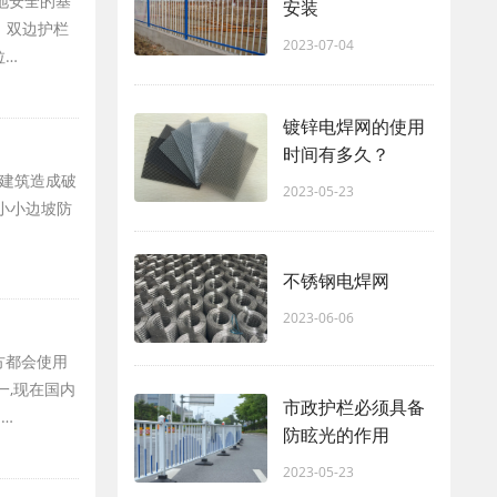
地安全的基
安装
，双边护栏
2023-07-04
拉…
镀锌电焊网的使用
时间有多久？
建筑造成破
2023-05-23
小小边坡防
不锈钢电焊网
2023-06-06
方都会使用
一,现在国内
市政护栏必须具备
…
防眩光的作用
2023-05-23