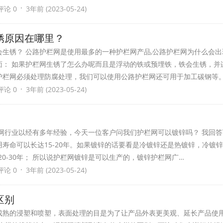
·
评论 0
3年前 (2023-05-24)
锈原因在哪里？
生锈？ 公路护栏网是使用最多的一种护栏网产品,公路护栏网为什么会
面： 如果护栏网生锈了怎么办呢而且是浮动的铁或预埋铁，铁会生锈，并
护栏网必须处理防腐处理，我们可以使用公路护栏网还可用于加工碳钢等。
·
评论 0
3年前 (2023-05-24)
网行业以经有多年经验，今天一位客户问我们护栏网可以镀锌吗？ 我回
寿命可以长达15-20年。如果镀锌的话要看是冷镀锌还是热镀锌，冷镀
是20-30年； 所以说护栏网镀锌是可以生产的，镀锌护栏网广…
·
评论 0
3年前 (2023-05-24)
区别
成熟的浸塑和喷塑，表面处理的目是为了让产品外表更美观、延长产品使