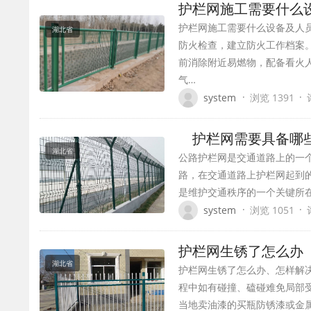
护栏网施工需要什
护栏网施工需要什么设备及人
湖北省
防火检查，建立防火工作档案
前消除附近易燃物，配备看火
气…
·
·
system
浏览 1391
护栏网需要具备哪
湖北省
公路护栏网是交通道路上的一
路，在交通道路上护栏网起到
是维护交通秩序的一个关键所在
·
·
system
浏览 1051
护栏网生锈了怎么办
湖北省
护栏网生锈了怎么办、怎样解
程中如有碰撞、磕碰难免局部受
当地卖油漆的买瓶防锈漆或金