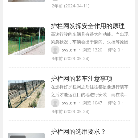
滤布的选择与维护方法。
2年前 (2024-04-11)
护栏网发挥安全作用的原理
高速行驶的车辆具有很大的动能。当出现
广东省
紧急状况，车辆会出于躲闪、失控等原因
冲向护栏。此时护栏的作用便是避免发生
·
·
·
system
浏览 1320
评论 0
车辆剧烈冲撞和人员伤亡。设想一辆汽车
3年前 (2023-05-24)
高速撞向一堵钢筋混凝土墙，车会在瞬时
间停止，与此同时，其巨大的动能会大部
护栏网的装车注意事项
分转化为破坏车辆的能量，导致极大的损
在选择好护栏网之后往往都是要进行装车
广东省
伤。 如果将钢筋水泥墙换为一堵类似于硬
之后才能运往目的地进行安装，而在装车
橡胶般的金…
和运输的过程中又往往会遇到比较多的麻
·
·
·
system
浏览 1047
评论 0
烦或是护栏网的损坏，所以护栏网在装车
3年前 (2023-05-24)
的时候就需要尤为的注意，不要使其变
形，不然就无法安装了。 护栏网装车注意
护栏网的选用要求？
事项：其实现在也有很多消费者会反映，