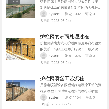
护栏网属于户外使用的大型长久性设施，
广东省
货物有的被压的变形了，所以护栏网在装
对防护体系的选择要针对不同的大气环境
车的时候一定…
选择不同的防护体系。新颁布的国家标准
·
·
·
system
浏览 1002
评论 0
GB/T18226-2000《高速公路交通工程钢
3年前 (2023-05-24)
构件防腐技术条件》，将公路护栏网产品
的防护分为四类：镀锌、镀铝、镀锌
护栏网的表面处理过程
（铝）后涂塑、涂塑。 在乡村和污染不严
护栏网防腐方式与护栏网使用寿命有很大
广东省
重的地区，可采用单独热浸锌层防护或单
的关系，高级工程师介绍说：一般来说公
独…
路护栏网使用年限在10年，一些没有规模
·
·
·
system
浏览 1028
评论 0
的小厂家，以低价占领市场，为了降低成
3年前 (2023-05-24)
本，生产的隔离栅以次充好，使用时间在
3-4年，完全不能达到使用要求。在这里
护栏网喷塑工艺流程
我们告诉广大客户，所以购买铁路隔离栅
用静电喷塑设备做塑料静电喷涂工艺的流
广东省
一定要选择正规专业的生产厂家，坚决不
程在喷塑工作时静电喷涂的喷枪或喷盘、
能贪图便…
喷杯部分接负极，工件接正极并接地，在
·
·
·
system
浏览 1154
评论 0
高压静电发生器的高电压作用下，喷枪(或
3年前 (2023-05-24)