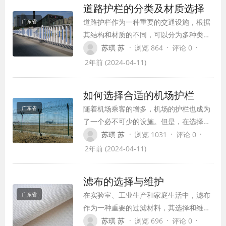
道路护栏的分类及材质选择
道路护栏作为一种重要的交通设施，根据
广东省
其结构和材质的不同，可以分为多种类
型。常见的道路护栏有钢护栏、铝合金护
·
·
·
苏琪 苏
浏览 864
评论 0
栏、塑料护栏等，它们各具特点，适用于
2年前 (2024-04-11)
不同的道路环境和交通需求。
如何选择合适的机场护栏
随着机场乘客的增多，机场的护栏也成为
广东省
了一个必不可少的设施。但是，在选择护
栏时，我们需要考虑哪些因素呢？
·
·
·
苏琪 苏
浏览 1031
评论 0
2年前 (2024-04-11)
滤布的选择与维护
在实验室、工业生产和家庭生活中，滤布
广东省
作为一种重要的过滤材料，其选择和维护
都是很重要的问题。下面我们来了解一下
·
·
·
苏琪 苏
浏览 696
评论 0