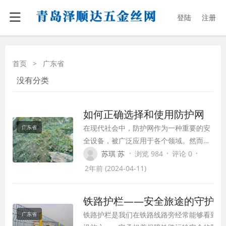
登陆
注册
首页
>
广东省
没有分类
如何正确选择和使用防护网
在现代社会中，防护网作为一种重要的安
广东省
全设备，被广泛应用于各个领域。然而，
由于市场上各种类型的防护网琳琅满目，
·
·
·
苏琪 苏
浏览 984
评论 0
选择和使用合适的防护网成为了一项重要
2年前 (2024-04-11)
的任务。下面将介绍一些选择和使用防护
网的方法，希望能够帮助大家更好地保障
铁路护栏——安全旅途的守护者
自身安全。
铁路护栏是我们在铁路线路旁经常能够看到的
广东省