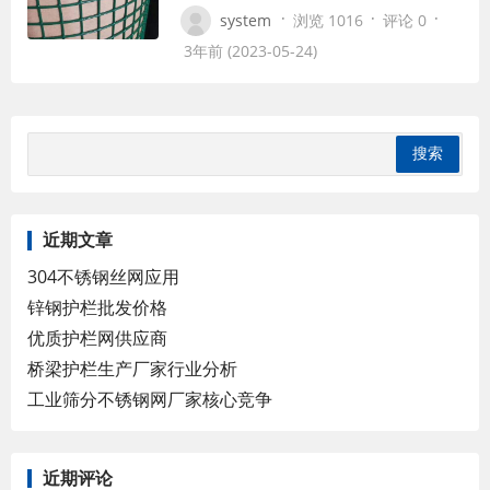
埋设于路基中各种管道的准确位置，在施
·
·
·
system
浏览 1016
评论 0
工过程中不允许对地下设施造成任何破
3年前 (2023-05-24)
坏，施工时严禁对护栏网进行折叠现象。
（2）当立柱打入过深时，不得将立柱拔
出矫正，需将其基础重新夯实后再打入,或
调整立柱位置。施工中接近深度时应注意
控制锤击…
近期文章
304不锈钢丝网应用
锌钢护栏批发价格
优质护栏网供应商
桥梁护栏生产厂家行业分析
工业筛分不锈钢网厂家核心竞争
近期评论