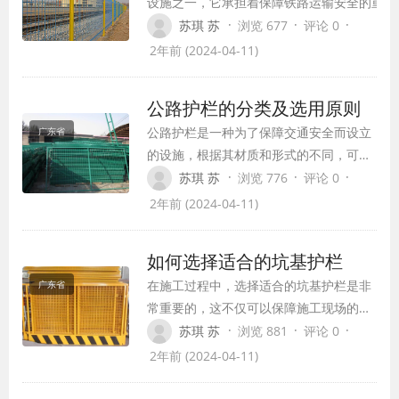
设施之一，它承担着保障铁路运输安全的重要
责任。铁路护栏的设置不仅可以有效隔离铁路
·
·
·
苏琪 苏
浏览 677
评论 0
线路与周边环境，保障旅客和周边居民的生命
2年前 (2024-04-11)
财产安全，还可以美化铁路线路的环境，提升
了整体的景观效果。以下将就铁路护栏的重要
公路护栏的分类及选用原则
作用和保障措施进行探讨。
公路护栏是一种为了保障交通安全而设立
广东省
的设施，根据其材质和形式的不同，可以
分为多种类型。在选用公路护栏时，我们
·
·
·
苏琪 苏
浏览 776
评论 0
需要根据道路的具体情况和使用需求来选
2年前 (2024-04-11)
择适合的类型，以确保其起到最佳的保护
作用。
如何选择适合的坑基护栏
在施工过程中，选择适合的坑基护栏是非
广东省
常重要的，这不仅可以保障施工现场的安
全，还可以提升工作效率和质量。那么，
·
·
·
苏琪 苏
浏览 881
评论 0
如何选择适合的坑基护栏呢？
2年前 (2024-04-11)