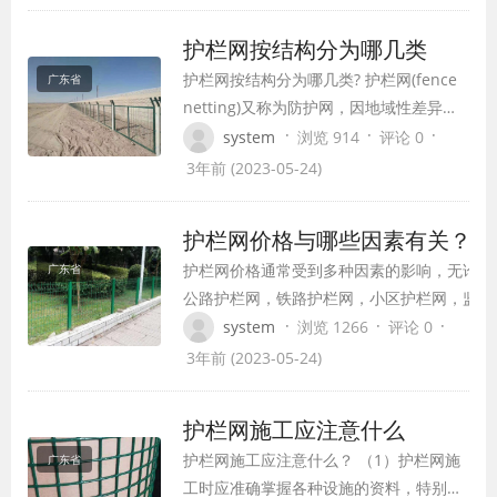
喷盘、喷杯)的端部与工件之间就形成一个
静电场。涂料微粒所受到的电场力与静电
护栏网按结构分为哪几类
场的电压主和涂料微粒的带电量成正比，
护栏网按结构分为哪几类? 护栏网(fence
广东省
而与喷枪和工件间的距离成反比，这种流
netting)又称为防护网，因地域性差异，
程就叫做…
南方人习惯称为隔离栅，北方人习惯叫做
·
·
·
system
浏览 914
评论 0
护栏网。 护栏网我国护栏网主要分为：花
3年前 (2023-05-24)
园护栏网、铁路护栏网、桥梁护栏网、高
速公路护栏网、 体育围网、机场围网等等
护栏网价格与哪些因素有关
(用途极其广泛)。按类型又分为：框架护
护栏网价格通常受到多种因素的影响，无论是
广东省
栏网、三角折弯护栏网、双…
公路护栏网，铁路护栏网，小区护栏网，监狱
护栏网等价格都受以下因素影响： 1.丝径。就
·
·
·
system
浏览 1266
评论 0
是焊接护栏网的钢丝直径。丝径的数值直接影
3年前 (2023-05-24)
响护栏网片的重量以及价格。 2.尺寸。各种隔
离栅都有常规尺寸和特殊尺寸，一般常规尺寸
护栏网施工应注意什么
的围栏网各厂家都会备有现货，特殊尺寸的护
护栏网施工应注意什么？ （1）护栏网施
广东省
栏网需要安排…
工时应准确掌握各种设施的资料，特别是