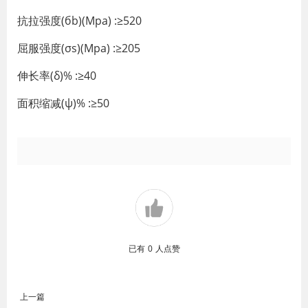
抗拉强度(бb)(Mpa) :≥520
屈服强度(σs)(Mpa) :≥205
伸长率(δ)% :≥40
面积缩减(ψ)% :≥50
已有
0
人点赞
上一篇