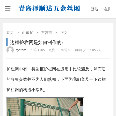
登陆
注册
首页
>
山东省
>
东营市
>
正文
边框护栏网是如何制作的?
·
·
·
·
system
浏览 1165
点赞 0
评论 0
3年前 (2023-05-24)
护栏网中有一类边框护栏网在运用中比较遍及，然而它
的各项参数并不为人们熟知，下面为我们普及一下边框
护栏网的构造小常识。