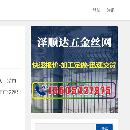
登陆
注册
间，洁白
面广泛?那