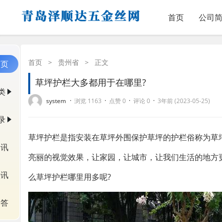
首页
公司
首页
>
贵州省
>
正文
首页
草坪护栏大多都用于在哪里?
类
·
·
·
·
system
浏览 1163
点赞 0
评论 0
3年前 (2023-05-25)
录
草坪护栏是指安装在草坪外围保护草坪的护栏俗称为草
资讯
亮丽的视觉效果，让家园，让城市，让我们生活的地方
快讯
么草坪护栏哪里用多呢?
问答