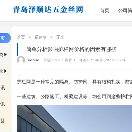
首页
公司
首页
>
福建省
>
正文
首页
简单分析影响护栏网价格的因素有哪些
类
·
·
·
·
system
浏览 1167
点赞 0
评论 0
3年前 (2023-05-25)
录
护栏网是一种常见的隔离、防护网，具有结构扎实，防
资讯
一些建筑、公路施工、桥梁建设等，均会用到这些护栏
快讯
问答