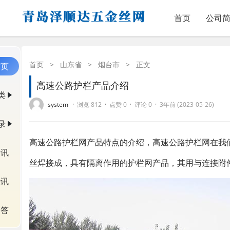
首页
公司
首页
>
山东省
>
烟台市
>
正文
首页
高速公路护栏产品介绍
类
·
·
·
·
system
浏览 812
点赞 0
评论 0
3年前 (2023-05-26)
录
高速公路护栏网产品特点的介绍，高速公路护栏网在我
资讯
丝焊接成，具有隔离作用的护栏网产品，其用与连接附
快讯
问答