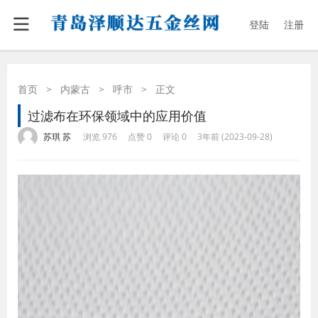
登陆
注册
首页
>
内蒙古
>
呼市
>
正文
过滤布在环保领域中的应用价值
·
·
·
·
苏琪 苏
浏览 976
点赞 0
评论 0
3年前 (2023-09-28)