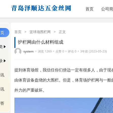
首页
公司
首页
>
篮球场围栏网
>
正文
首页
护栏网由什么材料组成
类
·
·
·
·
system
浏览 1269
点赞 0
评论 0
3年前 (2023-05-23)
录
提到体育场馆，我信任你们傍边一定有很多人，由于现
资讯
由体育设备盘绕的大围栏。但是，体育场护栏网与一般
快讯
外力的严重破坏。
问答