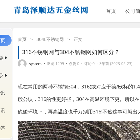
首页
公司
首页
>
304L不锈钢网
>
正文
首页
316不锈钢网与304不锈钢网如何区分？
类
·
·
·
·
system
浏览 1299
点赞 0
评论 0
3年前 (2023-05-23)
录
现在常用的两种不锈钢304，316(或对应于德/欧标的1.43
资讯
般公认，316的性更好些，304在高温环境下更。所以
快讯
硫酸环境下，再高温度也千万别用316!不然这事可就出
问答