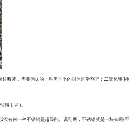
纹咬死，需要涂抹的一种黑乎乎的固体润滑剂吧：二硫化钼(MoS
?钼坩埚!)。
所以没有何一种不锈钢是超级的。说到底，不锈钢就是一块杂质(