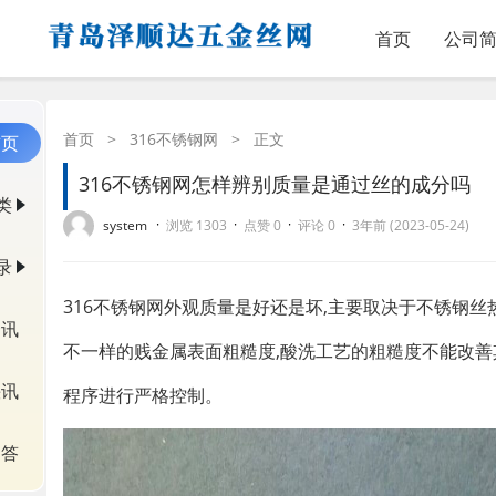
首页
公司
首页
>
316不锈钢网
>
正文
首页
316不锈钢网怎样辨别质量是通过丝的成分吗
类
·
·
·
·
system
浏览 1303
点赞 0
评论 0
3年前 (2023-05-24)
录
316不锈钢网外观质量是好还是坏,主要取决于不锈钢丝
资讯
不一样的贱金属表面粗糙度,酸洗工艺的粗糙度不能改
快讯
程序进行严格控制。
问答