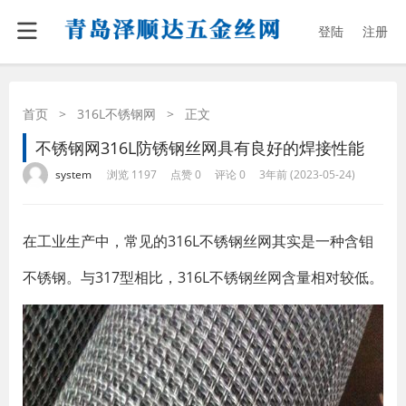
登陆
注册
首页
>
316L不锈钢网
>
正文
不锈钢网316L防锈钢丝网具有良好的焊接性能
·
·
·
·
system
浏览 1197
点赞 0
评论 0
3年前 (2023-05-24)
在工业生产中，常见的316L不锈钢丝网其实是一种含钼
不锈钢。与317型相比，316L不锈钢丝网含量相对较低。