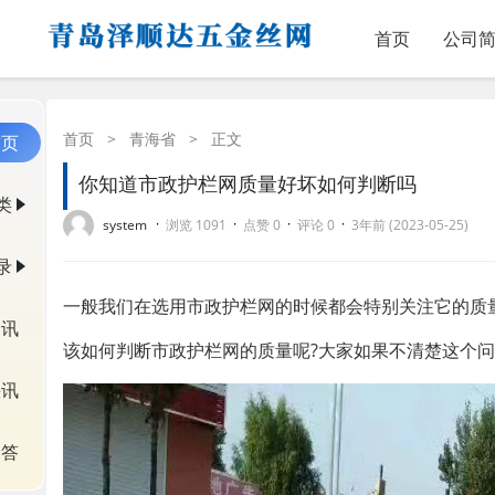
首页
公司
首页
>
青海省
>
正文
首页
你知道市政护栏网质量好坏如何判断吗
类
·
·
·
·
system
浏览 1091
点赞 0
评论 0
3年前 (2023-05-25)
录
一般我们在选用市政护栏网的时候都会特别关注它的质
资讯
该如何判断市政护栏网的质量呢?大家如果不清楚这个
快讯
问答