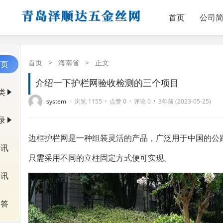
首页
公司
首页
>
海南省
>
正文
首页
介绍一下护栏网验收检测的三个项目
类
·
·
·
·
system
浏览 1155
点赞 0
评论 0
3年前 (2023-05-25)
录
边框护栏网是一种组装灵活的产品，广泛用于中国的公
资讯
只需采用不同的立柱固定方式便可实现。
快讯
问答